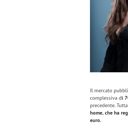
Manassero, Samsung Ads: «Con Total
Perez, Sam
View la reach della CTV diventa
mercato st
finalmente misurabile»
crescere»
Il mercato pubbli
complessiva d
i 
precedente. Tutta
home, che ha reg
euro.