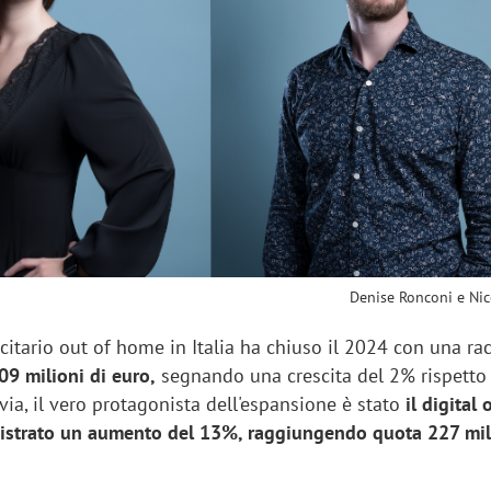
sung Ads: «L'Italia è un
Networking agli eventi: c
rategico e continuerà a
startup Kicè punta a elimi
"spreco di relazioni"
Denise Ronconi e Nic
citario out of home in Italia ha chiuso il 2024 con una ra
709 milioni di euro,
segnando una crescita del 2% rispetto 
via, il vero protagonista dell'espansione è stato
il digital 
istrato un aumento del 13%, raggiungendo quota 227 mil