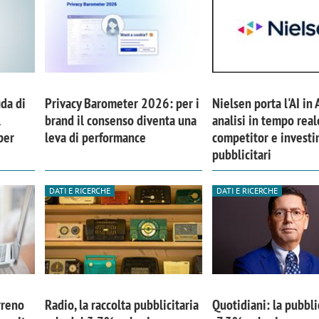
ida di
Privacy Barometer 2026: per i
Nielsen porta l'AI in 
l
brand il consenso diventa una
analisi in tempo real
per
leva di performance
competitor e investi
pubblicitari
DATI E RICERCHE
DATI E RICERCHE
rreno
Radio, la raccolta pubblicitaria
Quotidiani: la pubbli