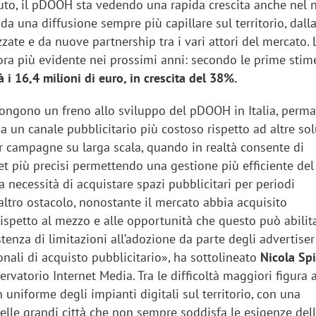
uto, il pDOOH sta vedendo una rapida crescita anche nel 
da una diffusione sempre più capillare sul territorio, dall
izzate e da nuove partnership tra i vari attori del mercato. 
ora più evidente nei prossimi anni: secondo le prime stim
i 16,4 milioni di euro, in crescita del 38%.
 pongono un freno allo sviluppo del pDOOH in Italia, perma
a un canale pubblicitario più costoso rispetto ad altre sol
er campagne su larga scala, quando in realtà consente di
et più precisi permettendo una gestione più efficiente de
necessità di acquistare spazi pubblicitari per periodi
altro ostacolo, nonostante il mercato abbia acquisito
ispetto al mezzo e alle opportunità che questo può abilita
istenza di limitazioni all’adozione da parte degli advertiser
onali di acquisto pubblicitario», ha sottolineato
Nicola Spi
servatorio Internet Media. Tra le difficoltà maggiori figura 
 uniforme degli impianti digitali sul territorio, con una
elle grandi città che non sempre soddisfa le esigenze del