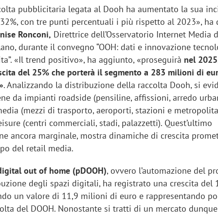
colta pubblicitaria legata al Dooh ha aumentato la sua in
l 32%, con tre punti percentuali i più rispetto al 2023», ha
nise Ronconi,
Direttrice dell’Osservatorio Internet Media 
lano, durante il convegno “OOH: dati e innovazione tecnol
ita”. «Il trend positivo», ha aggiunto, «proseguirà
nel 2025
scita del 25% che porterà il segmento a 283 milioni di eur
»
. Analizzando la distribuzione della raccolta Dooh, si evi
ne da impianti roadside (pensiline, affissioni, arredo urban
edia (mezzi di trasporto, aeroporti, stazioni e metropolita
eisure (centri commerciali, stadi, palazzetti). Quest’ultimo
e ancora marginale, mostra dinamiche di crescita promet
ppo del retail media.
digital out of home (pDOOH)
, ovvero l’automazione del pr
buzione degli spazi digitali, ha registrato una crescita del
do un valore di 11,9 milioni di euro e rappresentando po
colta del DOOH. Nonostante si tratti di un mercato dunqu