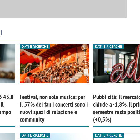
I
DATI E RICERCHE
DATI E RICERCHE
6 43,8
Festival, non solo musica: per
Pubblicità: il mercat
Il
il 57% dei fan i concerti sono i
chiude a -1,8%. Il pr
tempo
nuovi spazi di relazione e
semestre resta posit
community
(+0,5%)
DATI E RICERCHE
DATI E RICERCHE