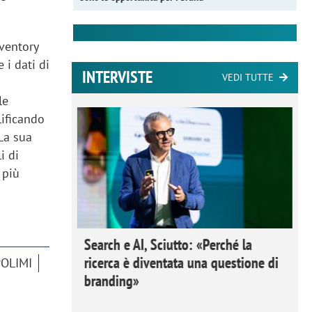
ventory
 i dati di
INTERVISTE
VEDI TUTTE
le
lificando
 La sua
i di
 più
 Ipsos
Search e AI, Sciutto: «Perché la
rivere i
ricerca è diventata una questione di
POLIMI
nderli e
branding»