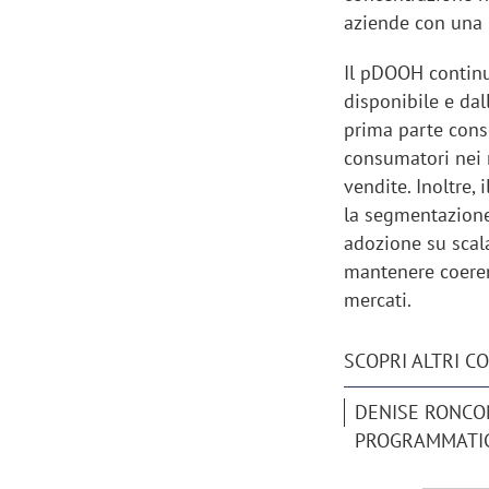
aziende con una 
Il pDOOH continu
disponibile e dall
prima parte conse
consumatori nei 
vendite. Inoltre,
la segmentazione 
adozione su scala
mantenere coeren
mercati.
SCOPRI ALTRI C
Scazz, quando un'agenzia di
Emanuele V
comunicazione crea un brand food:
«La creativ
DENISE RONCO
«Marketing e prodotto devono
amplificar
PROGRAMMATI
crescere insieme»