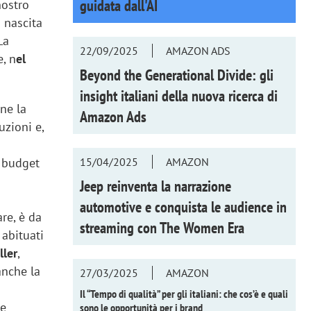
guidata dall'AI
nostro
a nascita
La
22/09/2025
AMAZON ADS
e, n
el
Beyond the Generational Divide: gli
insight italiani della nuova ricerca di
ne la
Amazon Ads
uzioni e,
15/04/2025
AMAZON
l budget
Jeep reinventa la narrazione
automotive e conquista le audience in
re, è da
streaming con
The Women Era
 abituati
ller
,
anche la
27/03/2025
AMAZON
Il “Tempo di qualità” per gli italiani: che cos’è e quali
le
sono le opportunità per i brand