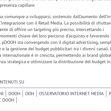
presenza capillare.
a comunque a svilupparsi, sostenuto dall’aumento dell’in
’integrazione con il Retail Media. La possibilità di sfruttare
nte di offrire un targeting più preciso, intercettando i
momenti chiave del loro percorso d’acquisto e favorendo 
 il pDOOH sta convergendo con il digital advertising, semp
e la gestione dei budget pubblicitari tra i diversi canali.
 internazionale è in crescita, permettendo ai brand global
za strategica e ottimizzare la distribuzione del budget in
ONTENUTI SU
iora di Deloitte Digital:
Ricerche di mercato. Neri,
ità resta centrale, l’AI deve
Doxa: «Non basta più desc
NI
DOOH
OOH
OSSERVATORIO INTERNET MEDIA
e il talento»
fenomeni: bisogna compre
C DOOH
tradurli in azioni»