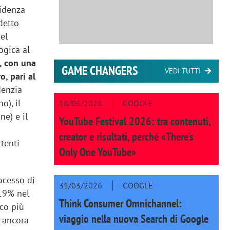
cidenza
 detto
del
ogica al
, con una
GAME CHANGERS
VEDI TUTTI
o, pari al
denzia
o), il
16/06/2026
GOOGLE
ne) e il
YouTube Festival 2026: tra contenuti,
creator e risultati, perché «There’s
tenti
Only One YouTube»
ocesso di
31/03/2026
GOOGLE
 19% nel
Think Consumer Omnichannel:
co più
viaggio nella nuova Search di Google
e ancora