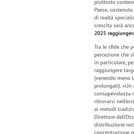
piuttosto conten
Paese, sostenuto 
di realtà special
crescita sarà anc
2025 raggiungerà 
Tra le sfide che
percezione che si
in particolare, p
raggiungere targ
(venendo meno la 
prolungati). «Un 
consapevolezza r
ritrovarsi nell’es
ai metodi tradizi
Direttore dell’Os
distribuzione non
concentrazione n