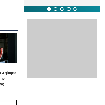
o a giugno
imo
ivo