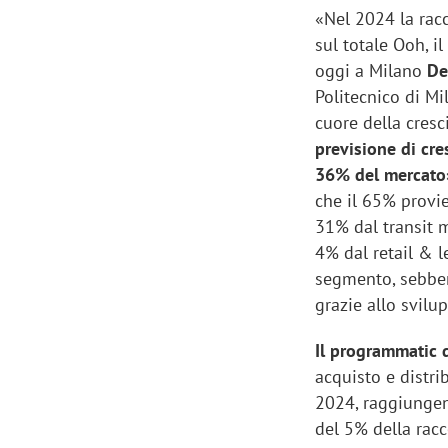
«Nel 2024 la rac
sul totale Ooh, i
oggi a Milano
De
Politecnico di Mi
cuore della cresc
previsione di cre
36% del mercato
che il 65% provie
31% dal transit m
4% dal retail & l
segmento, sebben
grazie allo svilu
Il programmatic 
acquisto e distri
2024, raggiungen
del 5% della rac