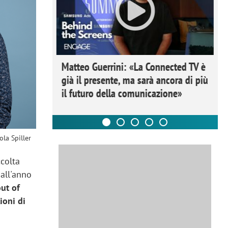
ome la
Matteo Guerrini: «La Connected TV è
nare lo
già il presente, ma sarà ancora di più
il futuro della comunicazione»
ola Spiller
ccolta
all'anno
out of
ioni di