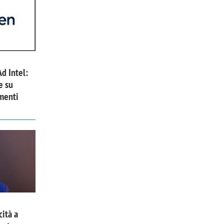
Ad Intel:
e su
menti
cità a