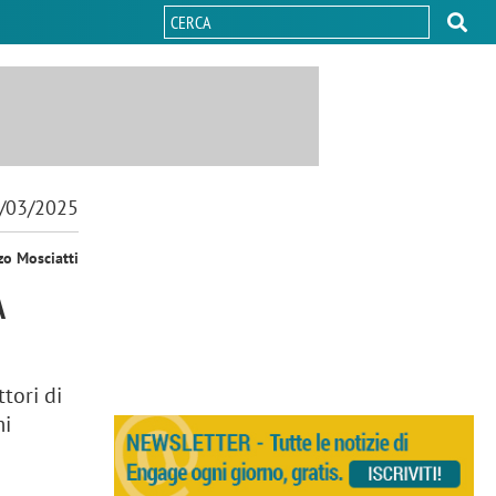
/03/2025
zo Mosciatti
A
tori di
mi