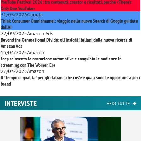
YouTube Festival 2026: tra contenuti, creator e risultati, perché «There’s
Only One YouTube»
31/03/2026
Google
Think Consumer Omnichannel: viaggio nella nuova Search di Google guidata
dall'AI
22/09/2025
Amazon Ads
Beyond the Generational Divide: gli insight italiani della nuova ricerca di
Amazon Ads
15/04/2025
Amazon
Jeep reinventa la narrazione automotive e conquista le audience in
streaming con
The Women Era
27/03/2025
Amazon
Il “Tempo di qualità” per gli italiani: che cos’è e quali sono le opportunità per i
brand
INTERVISTE
VEDI TUTTE