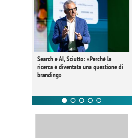
 Ipsos
Search e AI, Sciutto: «Perché la
rivere i
ricerca è diventata una questione di
nderli e
branding»