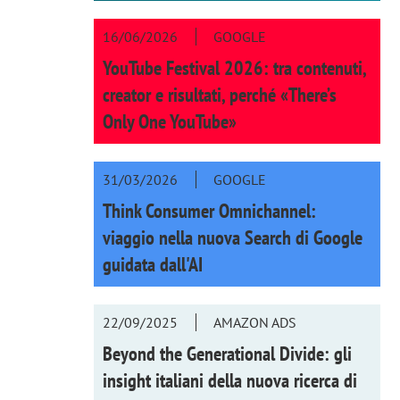
16/06/2026
GOOGLE
YouTube Festival 2026: tra contenuti,
creator e risultati, perché «There’s
Only One YouTube»
31/03/2026
GOOGLE
Think Consumer Omnichannel:
viaggio nella nuova Search di Google
guidata dall'AI
22/09/2025
AMAZON ADS
Beyond the Generational Divide: gli
insight italiani della nuova ricerca di