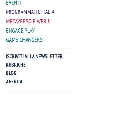
EVENTI
PROGRAMMATIC ITALIA
METAVERSO E WEB 3
ENGAGE PLAY
GAME CHANGERS
VIDEO
ISCRIVITI ALLA NEWSLETTER
RUBRICHE
BLOG
AGENDA
Manassero, Samsung Ads: «Con Total
Perez, Sam
View la reach della CTV diventa
mercato st