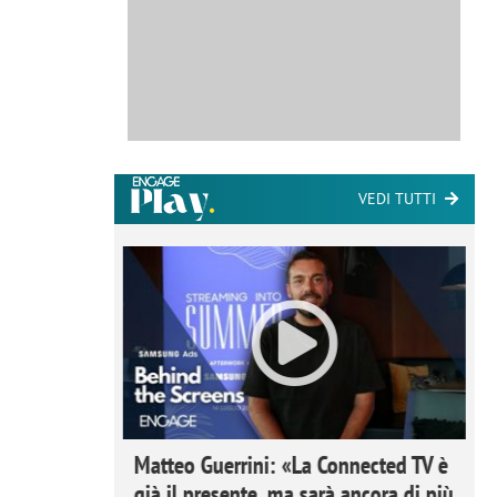
VEDI TUTTI
ome la
Matteo Guerrini: «La Connected TV è
nare lo
già il presente, ma sarà ancora di più