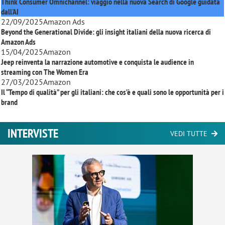
Think Consumer Omnichannel: viaggio nella nuova Search di Google guidata
il wireless per ricevere e trasmettere messaggi entro
dall'AI
22/09/2025
Amazon Ads
brevi distanze a uno smartphone dotato dell'app del
Beyond the Generational Divide: gli insight italiani della nuova ricerca di
retailer e con il Bluetooth attivato. Questi strumenti
Amazon Ads
non trasmettono dati personali dell’utente, ma solo le
15/04/2025
Amazon
Jeep reinventa la narrazione automotive e conquista le audience in
informazioni sulla sua posizione geografica e le
streaming con
The Women Era
interazioni dell’app.
27/03/2025
Amazon
Il “Tempo di qualità” per gli italiani: che cos’è e quali sono le opportunità per i
Sempre attraverso un’apposita applicazione che viene
brand
installata sul device mobile, i clienti possono leggere
il codice QR, che viene inserito negli spazi fisici o sui
INTERVISTE
VEDI TUTTE
prodotti, per visualizzarne il contenuto.
La realtà aumentata consiste nel tracking di
un’immagine o di una forma del mondo reale a cui
viene collegato un contenuto digitale.
I VANTAGGI DEL PROXIMITY MARKETING