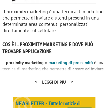
Il proximity marketing è una tecnica di marketing
che permette di inviare a utenti presenti in una
determinata area contenuti personalizzati
direttamente sul cellulare
COS'È IL PROXIMITY MARKETING E DOVE PUÒ
TROVARE APPLICAZIONE
Il
proximity marketing
o
marketing di prossimità
è una
tecnica di marketing che permette di
creare ed inviare
a target specifici presenti in una determinata area
contenuti personalizzati e contestualizzati
LEGGI DI PIÙ
direttamente sullo smartphone dotato di un’apposita
app
. Si tratta di un servizio
geolocalizzato
che utilizza
tecnologie di tipo visuale e mobile, con lo scopo di
promuovere la vendita di prodotti e servizi.