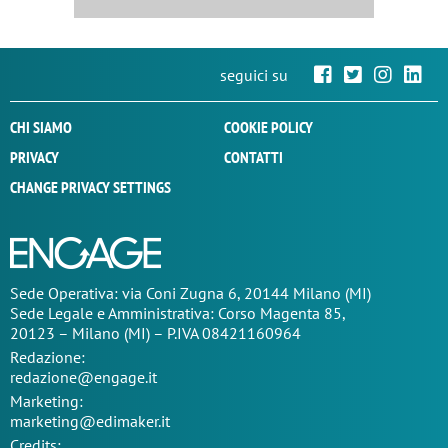
all’interno del punto vendita, che possono essere
d'aiuto nella predisposizione di processi di vendita più
efficaci. Si può conoscere, ad esempio, quali sono i
seguici su
reparti più frequentati di un negozio o i tempi di
permanenza in un centro commerciale.
CHI SIAMO
COOKIE POLICY
Inoltre, il
customer care
può essere gestito in real time,
PRIVACY
CONTATTI
rispondendo a questioni specifiche.
CHANGE PRIVACY SETTINGS
Sede Operativa: via Coni Zugna 6, 20144 Milano (MI)
Sede Legale e Amministrativa: Corso Magenta 85,
20123 – Milano (MI) – P.IVA 08421160964
Redazione:
redazione@engage.it
Marketing:
marketing@edimaker.it
Credits: