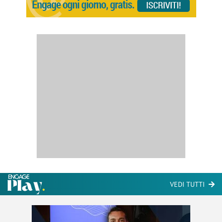
L'intento, è quindi, quello di
convincere l’utente a
recarsi presso un determinato luogo al fine di poter
usufruire di determinate offerte o promozioni
. Il
vantaggio principale consiste nella possibilità di agire
in maniera mirata sui consumatori che si trovano su
una precisa area geografica.
Il proximity marketing può trovare
applicazione in
molti contesti: cinema, centri commerciali, negozi,
fiere, concerti e molto altro.
I progetti che si possono realizzare sono diversi
. Si
utilizza, ad esempio, per inviare in tempo reale
comunicazioni personalizzate, per avvisare della
VEDI TUTTI
disponibilità di un nuova offerta o un coupon,
attraverso l’invio di una notifica sul cellulare.