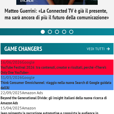
Matteo Guerrini: «La Connected TV è già il presente,
ma sarà ancora di più il futuro della comunicazione»
GAME CHANGERS
VEDI TUTTI
16/06/2026
Google
YouTube Festival 2026: tra contenuti, creator e risultati, perché «There’s
Only One YouTube»
31/03/2026
Google
Think Consumer Omnichannel: viaggio nella nuova Search di Google guidata
dall'AI
22/09/2025
Amazon Ads
Beyond the Generational Divide: gli insight italiani della nuova ricerca di
Amazon Ads
15/04/2025
Amazon
Jeep reinventa la narrazione automotive e conquista le audience in