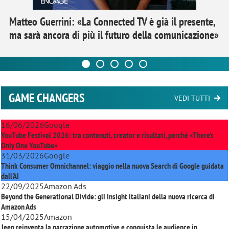
Matteo Guerrini: «La Connected TV è già il presente,
ma sarà ancora di più il futuro della comunicazione»
GAME CHANGERS
VEDI TUTTI
16/06/2026
Google
YouTube Festival 2026: tra contenuti, creator e risultati, perché «There’s
Only One YouTube»
31/03/2026
Google
Think Consumer Omnichannel: viaggio nella nuova Search di Google guidata
dall'AI
22/09/2025
Amazon Ads
Beyond the Generational Divide: gli insight italiani della nuova ricerca di
Amazon Ads
15/04/2025
Amazon
Jeep reinventa la narrazione automotive e conquista le audience in