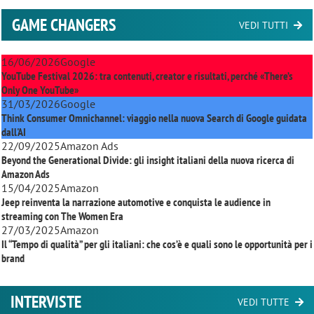
GAME CHANGERS
VEDI TUTTI
16/06/2026
Google
YouTube Festival 2026: tra contenuti, creator e risultati, perché «There’s
Only One YouTube»
31/03/2026
Google
Think Consumer Omnichannel: viaggio nella nuova Search di Google guidata
dall'AI
22/09/2025
Amazon Ads
Beyond the Generational Divide: gli insight italiani della nuova ricerca di
Amazon Ads
15/04/2025
Amazon
Jeep reinventa la narrazione automotive e conquista le audience in
streaming con
The Women Era
27/03/2025
Amazon
Il “Tempo di qualità” per gli italiani: che cos’è e quali sono le opportunità per i
brand
INTERVISTE
VEDI TUTTE