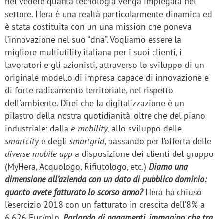
nel vedere quanta tecnologia venga impiegata nel
settore. Hera è una realtà particolarmente dinamica ed
è stata costituita con un una mission che poneva
l’innovazione nel suo “dna”. Vogliamo essere la
migliore multiutility italiana per i suoi clienti, i
lavoratori e gli azionisti, attraverso lo sviluppo di un
originale modello di impresa capace di innovazione e
di forte radicamento territoriale, nel rispetto
dell'ambiente. Direi che la digitalizzazione è un
pilastro della nostra quotidianità, oltre che del piano
industriale: dalla
e-mobility
, allo sviluppo delle
smartcity
e degli
smartgrid
, passando per l’offerta delle
diverse mobile app
a disposizione dei clienti del gruppo
(MyHera, Acquologo, Rifiutologo, etc.)
Diamo una
dimensione all’azienda con un dato di pubblico dominio:
quanto avete fatturato lo scorso anno?
Hera ha chiuso
l’esercizio 2018 con un fatturato in crescita dell’8% a
6.626 Eur/mln.
Parlando di pagamenti, immagino che tra