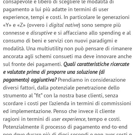
consapevole e libero di scegliere le modalità di
pagamento a lui più adatte in termini di user
experience, tempi e costi. In particolare le generazioni
«Y» e «Z» (ovvero i
digital native
) sono sempre più
connesse e
disruptive
e si affacciano allo spending e al
consumo di beni e servizi con nuovi paradigmi e
modalità. Una multiutility non può pensare di rimanere
ancorata agli schemi consueti ma deve innovare anche
sul fronte dei pagamenti.
Quali caratteristiche ricercate
e valutate prima di proporre una soluzione (di
pagamento) aggiuntiva?
Prendiamo in considerazione
diversi fattori, dalla potenziale penetrazione dello
strumento al “fit” con la nostra base clienti, senza
scordare i costi per l’azienda in termini di commissioni
ed implementazione. Penso che invece il cliente
ragioni in termini di
user experience
, tempo e costi.
Potenzialmente il processo di pagamento end-to-end
non deve durare più di dieci secondi e non aver costi o