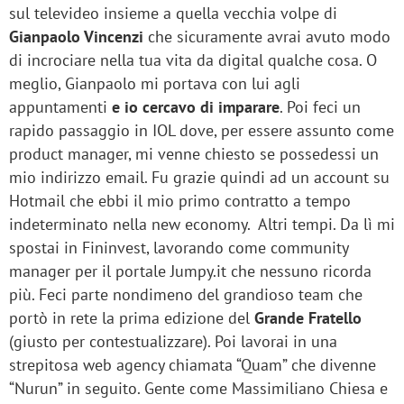
sul televideo insieme a quella vecchia volpe di
Gianpaolo Vincenzi
che sicuramente avrai avuto modo
di incrociare nella tua vita da digital qualche cosa. O
meglio, Gianpaolo mi portava con lui agli
appuntamenti
e io cercavo di imparare
. Poi feci un
rapido passaggio in IOL dove, per essere assunto come
product manager, mi venne chiesto se possedessi un
mio indirizzo email. Fu grazie quindi ad un account su
Hotmail che ebbi il mio primo contratto a tempo
indeterminato nella new economy. Altri tempi. Da lì mi
spostai in Fininvest, lavorando come community
manager per il portale Jumpy.it che nessuno ricorda
più. Feci parte nondimeno del grandioso team che
portò in rete la prima edizione del
Grande Fratello
(giusto per contestualizzare). Poi lavorai in una
strepitosa web agency chiamata “Quam” che divenne
“Nurun” in seguito. Gente come Massimiliano Chiesa e