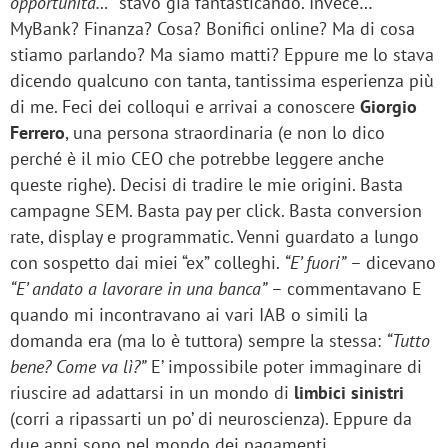
opportunità…”
stavo già fantasticando. Invece…
MyBank? Finanza? Cosa? Bonifici online? Ma di cosa
stiamo parlando? Ma siamo matti? Eppure me lo stava
dicendo qualcuno con tanta, tantissima esperienza più
di me. Feci dei colloqui e arrivai a conoscere
Giorgio
Ferrero
, una persona straordinaria (e non lo dico
perché è il mio CEO che potrebbe leggere anche
queste righe). Decisi di tradire le mie origini. Basta
campagne SEM. Basta pay per click. Basta conversion
rate, display e programmatic. Venni guardato a lungo
con sospetto dai miei “ex” colleghi.
“E’ fuori”
– dicevano
“E’ andato a lavorare in una banca”
– commentavano E
quando mi incontravano ai vari IAB o simili la
domanda era (ma lo è tuttora) sempre la stessa:
“Tutto
bene? Come va lì?”
E’ impossibile poter immaginare di
riuscire ad adattarsi in un mondo di
limbici sinistri
(corri a ripassarti un po’ di neuroscienza). Eppure da
due anni sono nel mondo dei pagamenti