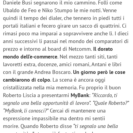
Daniele Busi segnarono il mio cammino. Folli come
Ubaldo de Feo e Niko Stumpo le mie notti. Venne
quindi il tempo dei dialer, che tennero in piedi tutti i
portali italiani e fecero girare un sacco di quattrini. Ci
rimasi poco ma imparai a sopravvivere anche lì. I dieci
anni successivi li passai nel mondo dei comparatori di
prezzo e intorno al board di Netcomm.
Il dorato
mondo dell’e-commerce
. Nel mezzo tanti siti, tanti
lavoretti extra, docenze, amici romani, Antani e libri
con il grande Andrea Boscaro.
Un giorno però le cose
cambiarono di colpo
. La scena è ancora oggi
cristallizzata nella mia memoria. Fu proprio il buon
Roberto Liscia a presentarmi
MyBank
:
“Riccardo, ti
segnalo una bella opportunità di lavoro”.
“Quale Roberto?”
“MyBank, li conosci?”
Cercai di mantenere una
espressione impassibile ma dentro mi sentii
morire. Quando Roberto disse
“ti segnalo una bella