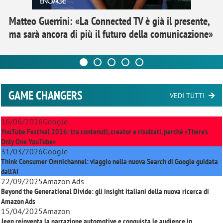
Matteo Guerrini: «La Connected TV è già il presente,
ma sarà ancora di più il futuro della comunicazione»
GAME CHANGERS
VEDI TUTTI
16/06/2026
Google
YouTube Festival 2026: tra contenuti, creator e risultati, perché «There’s
Only One YouTube»
31/03/2026
Google
Think Consumer Omnichannel: viaggio nella nuova Search di Google guidata
dall'AI
22/09/2025
Amazon Ads
Beyond the Generational Divide: gli insight italiani della nuova ricerca di
Amazon Ads
15/04/2025
Amazon
Jeep reinventa la narrazione automotive e conquista le audience in