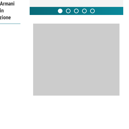
 Armani
in
izione