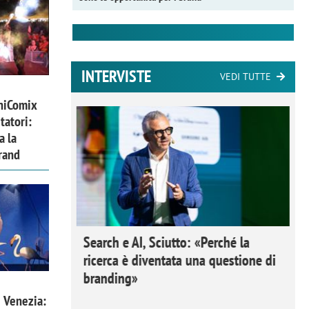
INTERVISTE
VEDI TUTTE
niComix
tatori:
a la
rand
 Ipsos
Search e AI, Sciutto: «Perché la
rivere i
ricerca è diventata una questione di
nderli e
branding»
 Venezia: