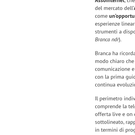
Assointernet
, ch
del mercato dell’
come
un’opportun
esperienze linear
strumenti a disp
Manassero, Samsung Ads: «Con Total
Perez, Sam
Branca ndr
).
View la reach della CTV diventa
mercato st
Branca ha ricorda
finalmente misurabile»
crescere»
modo chiaro che 
comunicazione e
con la prima guid
continua evoluzi
Il perimetro ind
comprende la tele
offerta live e on
sottolineato, rap
in termini di pro