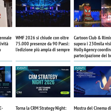
iennale
WMF 2026 si chiude con oltre
Cartoon Club & Rimi
ività
75.000 presenze da 90 Paesi:
supera i 230mila visi
a
l'edizione più ampia di sempre
Holly Agency coordin
partecipazione dei b
EVENTI
EVENTI
iora di Deloitte Digital:
Ricerche di mercato. Neri,
ità resta centrale, l’AI deve
Doxa: «Non basta più desc
e il talento»
fenomeni: bisogna compre
tradurli in azioni»
E-
Torna la CRM Strategy Night:
Mostra del Cinema di