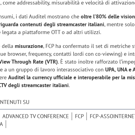
 come addressability, misurabilità e velocità di attivazion
onsumi, i dati Auditel mostrano che
oltre l’80% delle vision
iguarda contenuti degli streamcaster italiani
, mentre sol
 legata a piattaforme OTT o ad altri utilizzi.
e della
misurazione
, FCP ha confermato il set di metriche 
ue browser, frequency, contatti lordi con co-viewing) e in
View Through Rate (VTR)
. È stato inoltre rafforzato l’imp
ie a un gruppo di lavoro interassociativo con
UPA, UNA e A
dere
Auditel la currency ufficiale e interoperabile per la mi
TV degli streamcaster italiani
.
ONTENUTI SU
ADVANCED TV CONFERENCE
FCP
FCP-ASSOINTERNE
CA