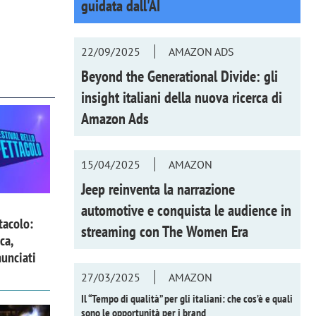
guidata dall'AI
22/09/2025
AMAZON ADS
Beyond the Generational Divide: gli
insight italiani della nuova ricerca di
Amazon Ads
15/04/2025
AMAZON
Jeep reinventa la narrazione
automotive e conquista le audience in
tacolo:
streaming con
The Women Era
ca,
nunciati
27/03/2025
AMAZON
Il “Tempo di qualità” per gli italiani: che cos’è e quali
sono le opportunità per i brand