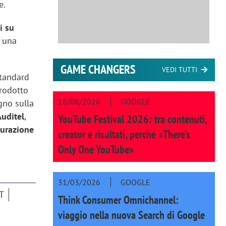
e.
i su
o una
GAME CHANGERS
VEDI TUTTI
standard
trodotto
16/06/2026
GOOGLE
egno sulla
uditel
,
YouTube Festival 2026: tra contenuti,
surazione
creator e risultati, perché «There’s
Only One YouTube»
31/03/2026
GOOGLE
T
Think Consumer Omnichannel:
viaggio nella nuova Search di Google