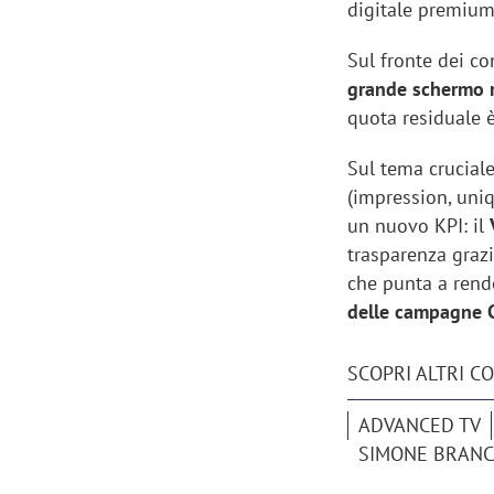
digitale premium,
Sul fronte dei c
grande schermo r
quota residuale è
Sul tema crucial
(impression, uniq
un nuovo KPI: il
trasparenza graz
che punta a ren
delle campagne C
SCOPRI ALTRI C
ADVANCED TV
SIMONE BRAN