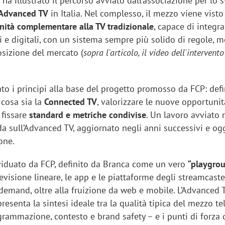
e ha illustrato il percorso avviato dall’associazione per lo 
Advanced TV
in Italia. Nel complesso, il mezzo viene visto
ità complementare alla TV tradizionale
, capace di integra
i e digitali, con un sistema sempre più solido di regole, m
osizione del mercato (
sopra l'articolo, il video dell'intervento
sung Ads: «L'Italia è un
Networking agli eventi: c
rategico e continuerà a
startup Kicè punta a elimi
to i principi alla base del progetto promosso da FCP: defi
"spreco di relazioni"
cosa sia la
Connected TV
, valorizzare le nuove opportunit
 fissare
standard e metriche condivise
. Un lavoro avviato
a sull’Advanced TV, aggiornato negli anni successivi e ogg
one.
ividuato da FCP, definito da Branca come un vero
“playgro
visione lineare, le app e le piattaforme degli streamcast
 demand, oltre alla fruizione da web e mobile. L’Advanced 
presenta la sintesi ideale tra la qualità tipica del mezzo te
grammazione, contesto e brand safety – e i punti di forza 