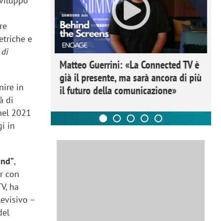
sviluppo
re
etriche e
 di
ome la
Matteo Guerrini: «La Connected TV è
nare lo
già il presente, ma sarà ancora di più
nire in
il futuro della comunicazione»
à di
 nel 2021
i in
und”
,
er con
TV, ha
levisivo –
del