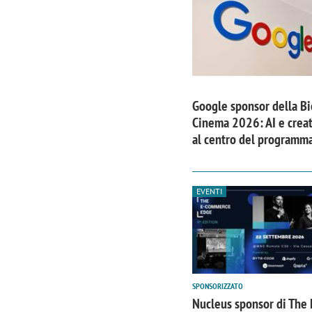
Google sponsor della B
Cinema 2026: AI e creat
al centro del programm
EVENTI
Scazz, quando un'agenzia di
Emanuele V
comunicazione crea un brand food:
«La creativ
«Marketing e prodotto devono
amplificar
SPONSORIZZATO
crescere insieme»
Nucleus sponsor di The 