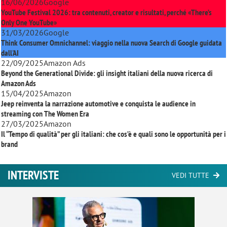
16/06/2026
Google
YouTube Festival 2026: tra contenuti, creator e risultati, perché «There’s
Only One YouTube»
31/03/2026
Google
Think Consumer Omnichannel: viaggio nella nuova Search di Google guidata
dall'AI
22/09/2025
Amazon Ads
Beyond the Generational Divide: gli insight italiani della nuova ricerca di
Amazon Ads
15/04/2025
Amazon
Jeep reinventa la narrazione automotive e conquista le audience in
streaming con
The Women Era
27/03/2025
Amazon
Il “Tempo di qualità” per gli italiani: che cos’è e quali sono le opportunità per i
brand
INTERVISTE
VEDI TUTTE