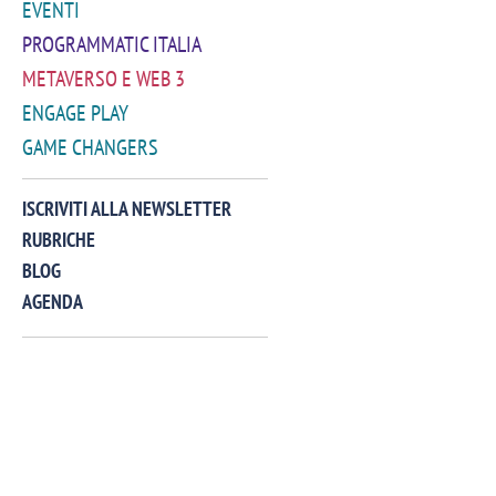
EVENTI
PROGRAMMATIC ITALIA
METAVERSO E WEB 3
ENGAGE PLAY
GAME CHANGERS
VIDEO
ISCRIVITI ALLA NEWSLETTER
RUBRICHE
BLOG
AGENDA
Manassero, Samsung Ads: «Con Total
Perez, Sam
View la reach della CTV diventa
mercato st