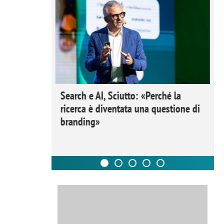
 Ipsos
Search e AI, Sciutto: «Perché la
rivere i
ricerca è diventata una questione di
nderli e
branding»