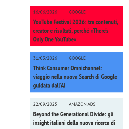
16/06/2026
GOOGLE
YouTube Festival 2026: tra contenuti,
creator e risultati, perché «There’s
Only One YouTube»
31/03/2026
GOOGLE
Think Consumer Omnichannel:
viaggio nella nuova Search di Google
guidata dall'AI
22/09/2025
AMAZON ADS
Beyond the Generational Divide: gli
insight italiani della nuova ricerca di