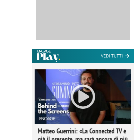
VEDI TUTTI
ome la
Matteo Guerrini: «La Connected TV è
nare lo
già il presente, ma sarà ancora di più