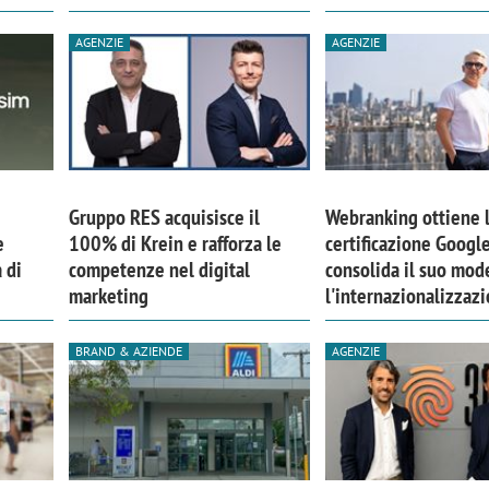
AGENZIE
AGENZIE
Gruppo RES acquisisce il
Webranking ottiene 
e
100% di Krein e rafforza le
certificazione Googl
 di
competenze nel digital
consolida il suo mod
marketing
l'internazionalizzaz
BRAND & AZIENDE
AGENZIE