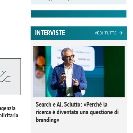
INTERVISTE
VEDI TUTTE
 Ipsos
Search e AI, Sciutto: «Perché la
agenzia
rivere i
ricerca è diventata una questione di
licitaria
nderli e
branding»
a