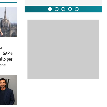
la
e IGAP e
ello per
ione