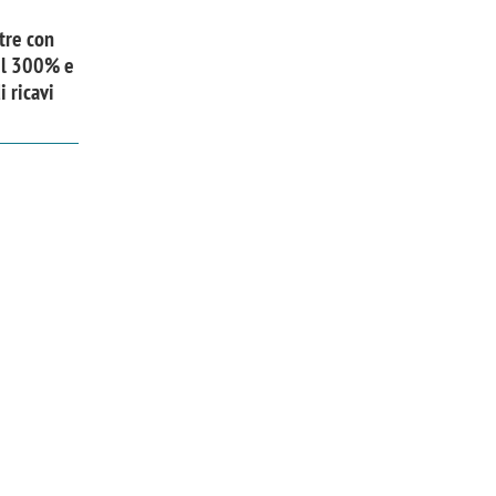
tre con
 il 300% e
 ricavi