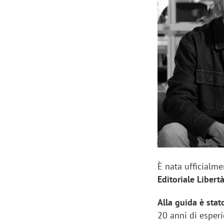
Manassero, Samsung Ads: «Con Total
Perez, Sam
View la reach della CTV diventa
mercato st
finalmente misurabile»
crescere»
È nata ufficialm
Editoriale Libert
Alla guida è stat
20 anni di esper