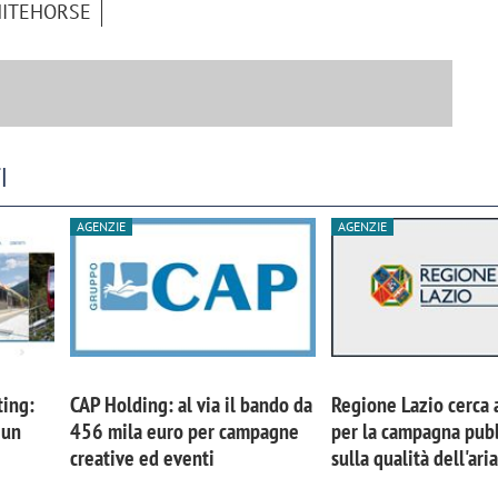
ITEHORSE
I
AGENZIE
AGENZIE
iora di Deloitte Digital:
Ricerche di mercato. Neri,
ing:
CAP Holding: al via il bando da
Regione Lazio cerca 
ità resta centrale, l’AI deve
Doxa: «Non basta più desc
 un
456 mila euro per campagne
per la campagna pubb
e il talento»
fenomeni: bisogna compre
creative ed eventi
sulla qualità dell'ari
tradurli in azioni»