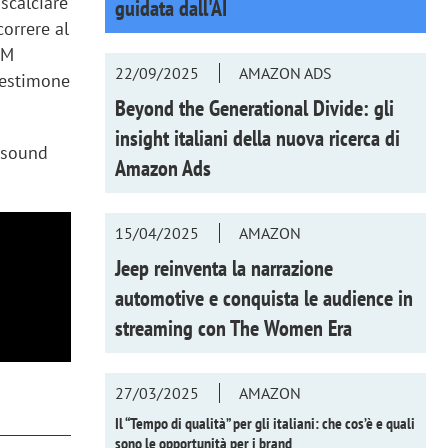
 scalciare
guidata dall'AI
correre al
BM
22/09/2025
AMAZON ADS
 testimone
Beyond the Generational Divide: gli
insight italiani della nuova ricerca di
l sound
Amazon Ads
15/04/2025
AMAZON
Jeep reinventa la narrazione
automotive e conquista le audience in
streaming con
The Women Era
27/03/2025
AMAZON
Il “Tempo di qualità” per gli italiani: che cos’è e quali
sono le opportunità per i brand