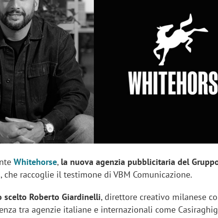
sung Ads: «L'Italia è un
Networking agli eventi: c
rategico e continuerà a
startup Kicè punta a elimi
"spreco di relazioni"
ente
Whitehorse
,
la nuova agenzia pubblicitaria del Grupp
à
, che raccoglie il testimone di VBM Comunicazione.
o scelto Roberto Giardinelli
, direttore creativo milanese c
ienza tra agenzie italiane e internazionali come Casiraghi