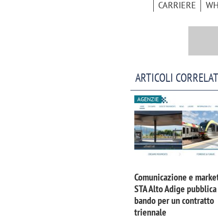
CARRIERE
WH
ARTICOLI CORRELAT
AGENZIE
Scazz, quando un'agenzia di
Emanuele V
Comunicazione e market
comunicazione crea un brand food:
«La creativ
STA Alto Adige pubblica
«Marketing e prodotto devono
amplificar
bando per un contratto
crescere insieme»
triennale