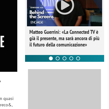
ome la
Matteo Guerrini: «La Connected TV è
nare lo
già il presente, ma sarà ancora di più
il futuro della comunicazione»
o
on quasi
greco&,