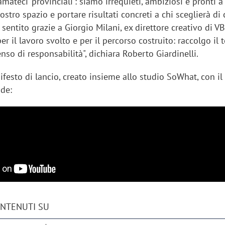
mateci 'provinciali': siamo irrequieti, ambiziosi e pronti a
ostro spazio e portare risultati concreti a chi sceglierà di 
 sentito grazie a Giorgio Milani, ex direttore creativo di V
r il lavoro svolto e per il percorso costruito: raccolgo il
nso di responsabilità", dichiara Roberto Giardinelli.
ifesto di lancio, creato insieme allo studio SoWhat, con i
ade:
ONTENUTI SU