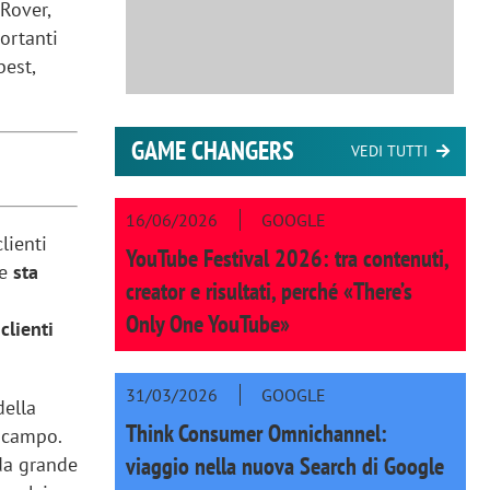
Rover,
ortanti
best,
GAME CHANGERS
VEDI TUTTI
16/06/2026
GOOGLE
clienti
YouTube Festival 2026: tra contenuti,
 e
sta
creator e risultati, perché «There’s
Only One YouTube»
clienti
31/03/2026
GOOGLE
della
Think Consumer Omnichannel:
 campo.
viaggio nella nuova Search di Google
 da grande