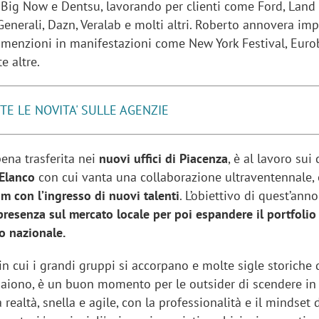
ig Now e Dentsu, lavorando per clienti come Ford, Land 
enerali, Dazn, Veralab e molti altri. Roberto annovera imp
 menzioni in manifestazioni come New York Festival, Euro
e altre.
TE LE NOVITA' SULLE AGENZIE
pena trasferita nei
nuovi uffici di Piacenza
, è al lavoro sui 
Elanco
con cui vanta una collaborazione ultraventennale,
am con l’ingresso di nuovi talenti
. L’obiettivo di quest’anno
presenza sul mercato locale per poi espandere il portfolio 
o nazionale.
 cui i grandi gruppi si accorpano e molte sigle storiche 
aiono, è un buon momento per le outsider di scendere in
ealtà, snella e agile, con la professionalità e il mindset