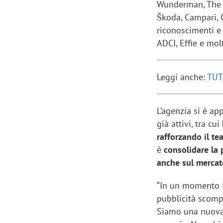
Wunderman, The B
Škoda, Campari, G
riconoscimenti e
ADCI, Effie e molt
Leggi anche:
TUT
L’agenzia si è ap
già attivi, tra cui
rafforzando il te
è
consolidare la 
anche sul mercat
“In un momento in
pubblicità scomp
Siamo una nuova r