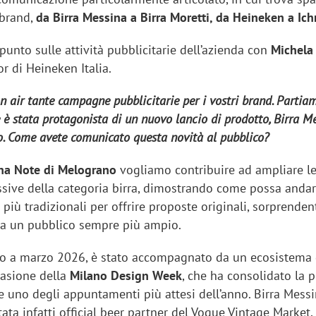
 brand,
da Birra Messina a Birra Moretti, da Heineken a Ich
punto sulle attività pubblicitarie dell’azienda con
Michela 
r di Heineken Italia.
n air tante campagne pubblicitarie per i vostri brand. Partia
 è stata protagonista di un nuovo lancio di prodotto, Birra M
. Come avete comunicato questa novità al pubblico?
ina Note di Melograno
vogliamo contribuire ad ampliare l
ssive della categoria birra, dimostrando come possa andare
più tradizionali per offrire proposte originali, sorprenden
e a un pubblico sempre più ampio.
uto a marzo 2026, è stato accompagnato da un ecosistema 
casione della
Milano Design Week
, che ha consolidato la 
e uno degli appuntamenti più attesi dell’anno. Birra Mess
ata infatti official beer partner del Vogue Vintage Market,