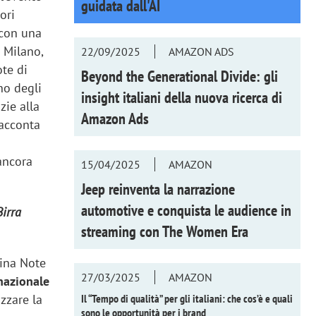
guidata dall'AI
ori
 con una
 Milano,
22/09/2025
AMAZON ADS
ote di
Beyond the Generational Divide: gli
no degli
insight italiani della nuova ricerca di
zie alla
Amazon Ads
racconta
ancora
15/04/2025
AMAZON
Jeep reinventa la narrazione
automotive e conquista le audience in
Birra
streaming con
The Women Era
sina Note
27/03/2025
AMAZON
azionale
Il “Tempo di qualità” per gli italiani: che cos’è e quali
zzare la
sono le opportunità per i brand