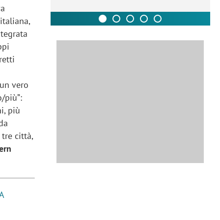
va
italiana,
ntegrata
ppi
etti
 un vero
o/più”:
i, più
da
tre città,
ern
A