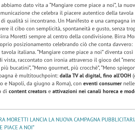
abbiamo dato vita a “Mangiare come piace a noi”, la nuo
municazione che celebra il piacere autentico della tavola 
a di qualità si incontrano. Un Manifesto e una campagna i
vere il cibo con semplicità, spontaneità e gusto, senza tro
irra Moretti sempre al centro della condivisione. Birra Mor
 proprio posizionamento celebrando ciò che conta davvero:
la tavola italiana. “Mangiare come piace a noi” diventa così
i vista, raccontato con ironia attraverso il gioco del “men
più bucatini”, “Meno gourmet, più crocchè”, “Meno spiegon
mpagna è multitouchpoint:
dalla TV al digital, fino all’OOH
(
o e Napoli, da giugno a Roma), con
eventi consumer
nelle 
o di
content creators
e
attivazioni nei canali horeca e mod
RA MORETTI LANCIA LA NUOVA CAMPAGNA PUBBLICITARI
 PIACE A NOI”