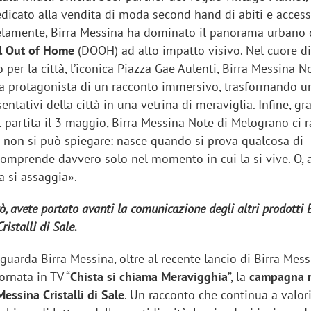
edicato alla vendita di moda second hand di abiti e access
llelamente, Birra Messina ha dominato il panorama urbano
l Out of Home
(DOOH) ad alto impatto visivo. Nel cuore di
 per la città, l’iconica Piazza Gae Aulenti, Birra Messina N
a protagonista di un racconto immersivo, trasformando u
ntativi della città in una vetrina di meraviglia. Infine, gra
 partita il 3 maggio, Birra Messina Note di Melograno ci 
a non si può spiegare: nasce quando si prova qualcosa di
 comprende davvero solo nel momento in cui la si vive. O, 
a si assaggia».
ò, avete portato avanti la comunicazione degli altri prodotti 
istalli di Sale.
iguarda Birra Messina, oltre al recente lancio di Birra Mes
ornata in TV “
Chista si chiama Meravigghia
”, la
campagna n
Messina Cristalli di Sale
. Un racconto che continua a valori