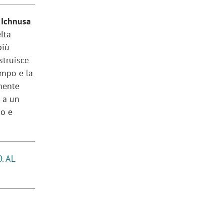
 Ichnusa
elta
più
struisce
empo e la
amente
e a un
do e
. AL