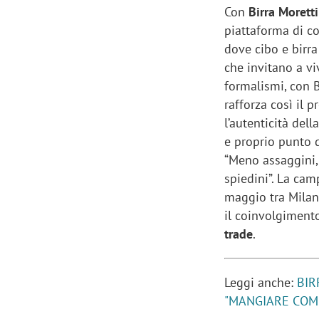
Con
Birra Moretti
piattaforma di co
dove cibo e birr
che invitano a vi
formalismi, con B
rafforza così il
l’autenticità del
e proprio punto d
“Meno assaggini, 
spiedini”. La ca
maggio tra Milan
il coinvolgiment
trade
.
Leggi anche:
BIR
"MANGIARE COME