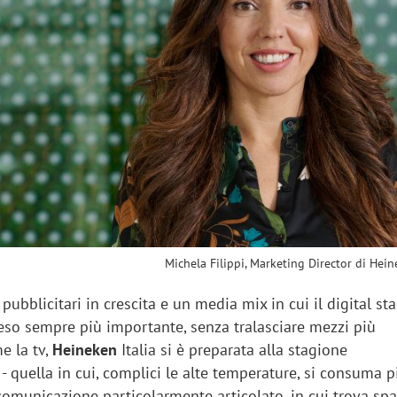
sung Ads: «L'Italia è un
Networking agli eventi: c
rategico e continuerà a
startup Kicè punta a elimi
"spreco di relazioni"
Michela Filippi, Marketing Director di Hein
pubblicitari in crescita e un media mix in cui il digital sta
so sempre più importante, senza tralasciare mezzi più
me la tv,
Heineken
Italia si è preparata alla stagione
- quella in cui, complici le alte temperature, si consuma pi
omunicazione particolarmente articolato, in cui trova spaz