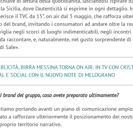
hiave di lettura della quotidianità, lasciandosi ispirare 
la Sicilia, dove l’autenticità si esprime in ogni dettaglio. 
serisce il TVC da 15”, on air dal 3 maggio, che rafforza ult
 del brand, invitando i consumatori ad andare oltre la ro
viglia negli scorci di luoghi indimenticabili, negli incontri
da raccontare, e, naturalmente, nel gusto sorprendente di 
di Sale».
BLICITÀ, BIRRA MESSINA TORNA ON AIR: IN TV CON CRIST
TAL E SOCIAL CON IL NUOVO NOTE DI MELOGRANO
ri brand del gruppo, cosa avete preparato ultimamente?
iora di Deloitte Digital:
Ricerche di mercato. Neri,
 stiamo portando avanti un piano di comunicazione ampio
ità resta centrale, l’AI deve
Doxa: «Non basta più desc
ato a rafforzare ulteriormente il posizionamento dei nostr
e il talento»
fenomeni: bisogna compre
roprio territorio narrativo.
tradurli in azioni»