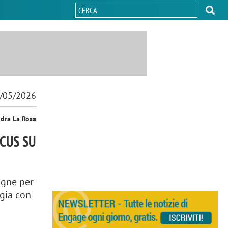
/05/2026
ndra La Rosa
OCUS SU
agne per
egia con