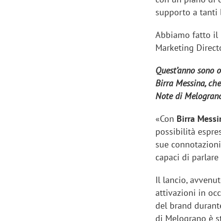
supporto a tanti
Abbiamo fatto il 
Marketing Directo
Quest’anno sono o
Birra Messina, che
Note di Melograno
«Con
Birra Mess
possibilità espre
sue connotazioni 
capaci di parlar
Il lancio, avven
attivazioni in oc
del brand durant
di Melograno è st