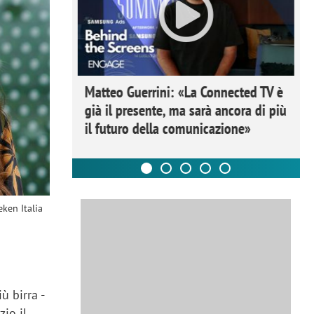
ome la
Matteo Guerrini: «La Connected TV è
nare lo
già il presente, ma sarà ancora di più
il futuro della comunicazione»
eken Italia
ù birra -
io il