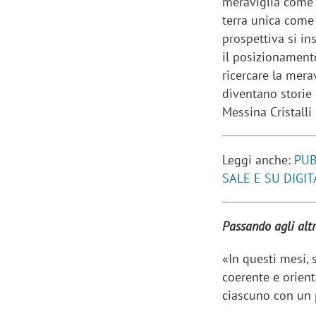
meraviglia come c
terra unica come 
prospettiva si in
il posizionamento
ricercare la mera
diventano storie 
Messina Cristalli 
Leggi anche:
PUB
SALE E SU DIGI
Passando agli alt
Scazz, quando un'agenzia di
Emanuele V
«In questi mesi,
comunicazione crea un brand food:
«La creativ
coerente e orient
«Marketing e prodotto devono
amplificar
ciascuno con un p
crescere insieme»