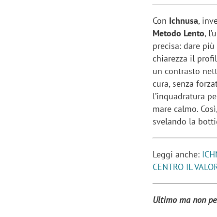
Con
Ichnusa
, inv
Metodo Lento
, l
precisa: dare pi
chiarezza il profi
un contrasto nett
cura, senza forz
l’inquadratura pe
mare calmo. Così
svelando la bott
Leggi anche:
ICH
CENTRO IL VAL
Ultimo ma non per