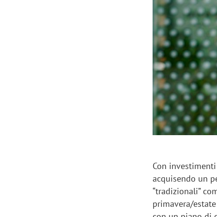
Manassero, Samsung Ads: «Con Total
Perez, Sam
View la reach della CTV diventa
mercato st
finalmente misurabile»
crescere»
Con investimenti 
acquisendo un pe
“tradizionali” co
primavera/estate 
con un piano di c