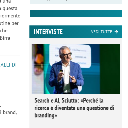
da una
In questa
eriormente
utine per
INTERVISTE
 che
VEDI TUTTE
Birra
ALLI DI
 Ipsos
Search e AI, Sciutto: «Perché la
,
rivere i
ricerca è diventata una questione di
i brand,
nderli e
branding»