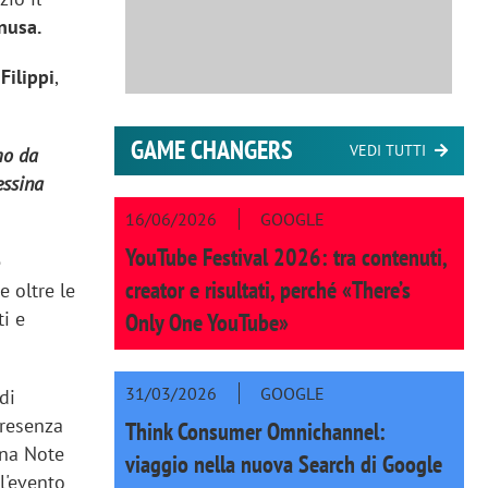
nusa.
Filippi
,
GAME CHANGERS
VEDI TUTTI
mo da
essina
16/06/2026
GOOGLE
YouTube Festival 2026: tra contenuti,
e
creator e risultati, perché «There’s
 oltre le
ti e
Only One YouTube»
31/03/2026
GOOGLE
di
presenza
Think Consumer Omnichannel:
ina Note
viaggio nella nuova Search di Google
 l'evento