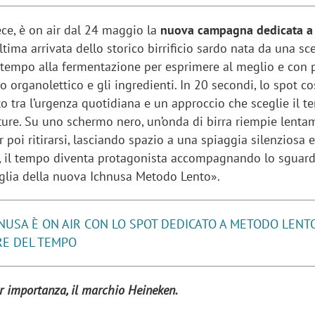
ece, è on air dal 24 maggio la
nuova campagna dedicata a
’ultima arrivata dello storico birrificio sardo nata da una sc
ù tempo alla fermentazione per esprimere al meglio e con 
lo organolettico e gli ingredienti. In 20 secondi, lo spot co
o tra l’urgenza quotidiana e un approccio che sceglie il t
ature. Su uno schermo nero, un’onda di birra riempie lent
r poi ritirarsi, lasciando spazio a una spiaggia silenziosa 
, il tempo diventa protagonista accompagnando lo sguar
iglia della nuova Ichnusa Metodo Lento».
NUSA È ON AIR CON LO SPOT DEDICATO A METODO LENTO
ORE DEL TEMPO
 importanza, il marchio Heineken.