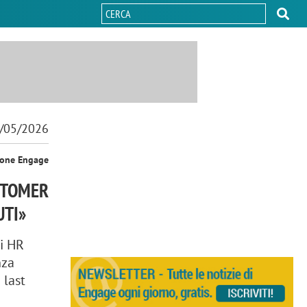
/05/2026
ione Engage
USTOMER
UTI»
di HR
nza
 last