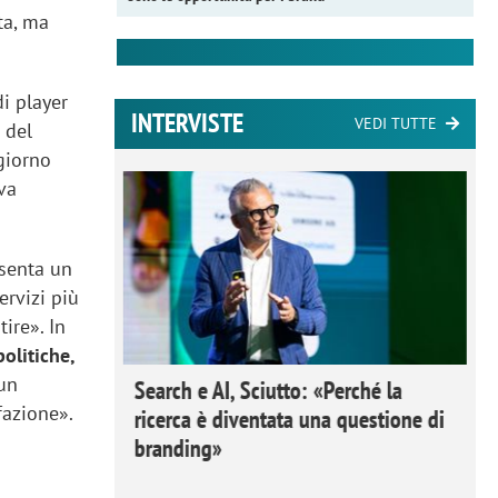
ta, ma
i player
INTERVISTE
VEDI TUTTE
 del
giorno
rva
esenta un
ervizi più
ire». In
politiche,
 un
 Ipsos
Search e AI, Sciutto: «Perché la
fazione».
rivere i
ricerca è diventata una questione di
nderli e
branding»