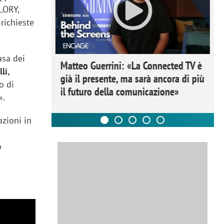
 LORY,
richieste
asa dei
ome la
Matteo Guerrini: «La Connected TV è
li,
nare lo
già il presente, ma sarà ancora di più
o di
il futuro della comunicazione»
».
azioni in
o