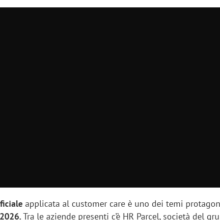
ificiale
applicata al customer care è uno dei temi protagoni
2026.
Tra le aziende presenti c’è HR Parcel, società del gr