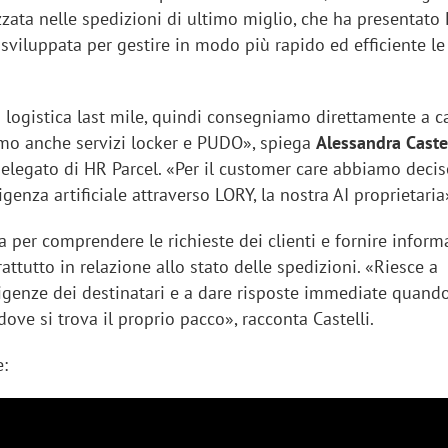
zzata nelle spedizioni di ultimo miglio, che ha presentato
sviluppata per gestire in modo più rapido ed efficiente le 
 logistica last
mile, quindi consegniamo direttamente a c
sung Ads: «L'Italia è un
Networking agli eventi: c
iamo anche servizi locker e PUDO», spiega
Alessandra Castel
rategico e continuerà a
startup Kicè punta a elimi
elegato di HR Parcel. «Per il customer care abbiamo decis
"spreco di relazioni"
ligenza artificiale attraverso LORY, la nostra AI proprietaria
 per comprendere le richieste dei clienti e fornire inform
attutto in relazione allo stato delle spedizioni. «Riesce a
sigenze dei destinatari e a dare risposte immediate quand
ove si trova il proprio pacco», racconta Castelli.
e: