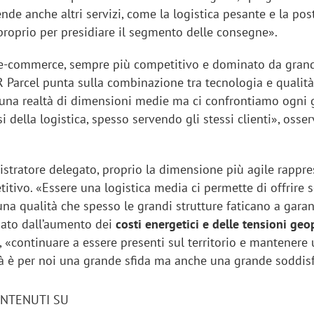
de anche altri servizi, come la logistica pesante e la pos
proprio per presidiare il segmento delle consegne».
’e-commerce, sempre più competitivo e dominato da grand
R Parcel punta sulla combinazione tra tecnologia e qualità
 una realtà di dimensioni medie ma ci confrontiamo ogni 
i della logistica, spesso servendo gli stessi clienti», osse
stratore delegato, proprio la dimensione più agile rappr
tivo. «Essere una logistica media ci permette di offrire s
una qualità che spesso le grandi strutture faticano a garant
ato dall’aumento dei
costi energetici e delle tensioni geo
, «continuare a essere presenti sul territorio e mantenere
iora di Deloitte Digital:
Ricerche di mercato. Neri,
ità è per noi una grande sfida ma anche una grande soddis
ità resta centrale, l’AI deve
Doxa: «Non basta più desc
e il talento»
fenomeni: bisogna compre
tradurli in azioni»
ONTENUTI SU