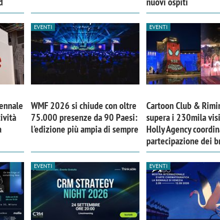
d
nuovi ospiti
EVENTI
EVENTI
iennale
WMF 2026 si chiude con oltre
Cartoon Club & Rimi
ività
75.000 presenze da 90 Paesi:
supera i 230mila visi
a
l'edizione più ampia di sempre
Holly Agency coordin
partecipazione dei b
EVENTI
EVENTI