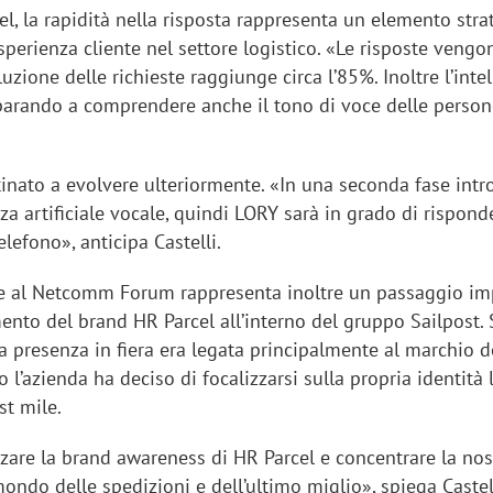
l, la rapidità nella risposta rappresenta un elemento stra
esperienza cliente nel settore logistico. «Le risposte vengo
luzione delle richieste raggiunge circa l’85%.
Inoltre l’inte
imparando a comprendere anche il tono di voce delle perso
stinato a evolvere ulteriormente. «In una seconda fase int
nza artificiale vocale, quindi LORY sarà in grado di rispond
elefono», anticipa Castelli.
e al
Netcomm Forum rappresenta inoltre un passaggio im
ento del brand HR Parcel all’interno del gruppo Sailpost. 
a presenza in fiera era legata principalmente al marchio d
 l’azienda ha deciso di focalizzarsi sulla propria identità 
ast mile.
zare la brand
awareness di HR Parcel e concentrare la nos
ondo delle spedizioni e dell’ultimo miglio», spiega Castell