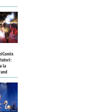
niComix
tatori:
a la
rand