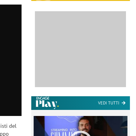
VEDI TUTTI
sti del
uppo