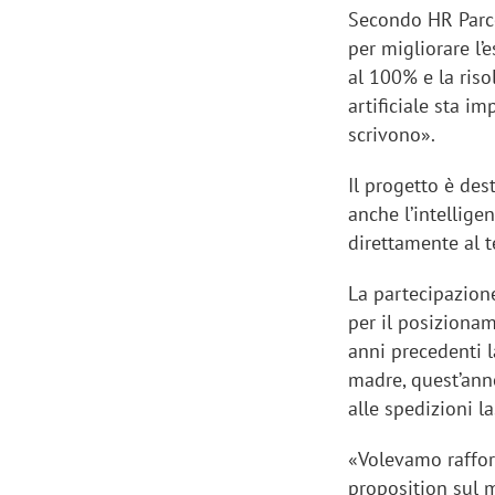
Secondo HR Parce
per migliorare l’
al 100% e la riso
artificiale sta 
scrivono».
Il progetto è de
anche l’intellige
direttamente al t
La partecipazion
per il posizionam
anni precedenti l
madre, quest’anno
alle spedizioni l
«Volevamo raffor
proposition sul m