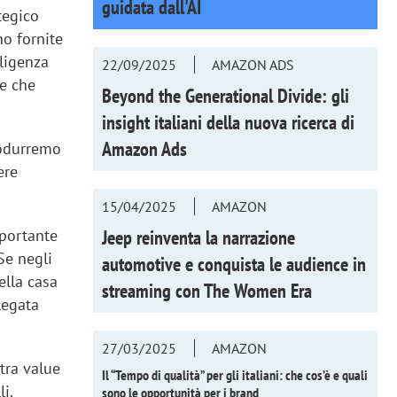
guidata dall'AI
tegico
no fornite
lligenza
22/09/2025
AMAZON ADS
ne che
Beyond the Generational Divide: gli
insight italiani della nuova ricerca di
Amazon Ads
rodurremo
ere
15/04/2025
AMAZON
Jeep reinventa la narrazione
portante
Se negli
automotive e conquista le audience in
ella casa
streaming con
The Women Era
legata
27/03/2025
AMAZON
tra value
Il “Tempo di qualità” per gli italiani: che cos’è e quali
i.
sono le opportunità per i brand