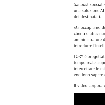
Sailpost speciali
una soluzione AI 
dei destinatari.
«Ci occupiamo di
Manassero, Samsung Ads: «Con Total
Perez, Sam
clienti e utilizz
View la reach della CTV diventa
mercato st
amministratore d
finalmente misurabile»
crescere»
introdurre l’intel
LORY è progettata
tempo reale, sopr
intercettare le e
vogliono sapere d
Il video corporat