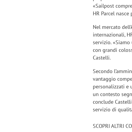
«Sailpost compren
HR Parcel nasce 
Nel mercato dell
internazionali, H
servizio. «Siamo
con grandi coloss
Castelli.
Secondo l’ammini
vantaggio competi
personalizzati e 
un contesto segn
conclude Castelli
Scazz, quando un'agenzia di
Emanuele V
servizio di qual
comunicazione crea un brand food:
«La creativ
«Marketing e prodotto devono
amplificar
crescere insieme»
SCOPRI ALTRI C