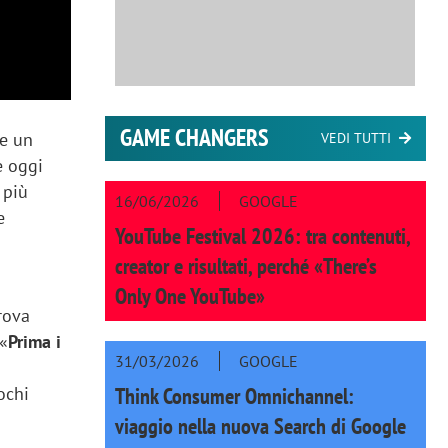
GAME CHANGERS
re un
VEDI TUTTI
e oggi
 più
16/06/2026
GOOGLE
e
YouTube Festival 2026: tra contenuti,
creator e risultati, perché «There’s
Only One YouTube»
rova
 «
Prima i
31/03/2026
GOOGLE
Think Consumer Omnichannel:
ochi
viaggio nella nuova Search di Google