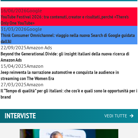
16/06/2026
Google
YouTube Festival 2026: tra contenuti, creator e risultati, perché «There’s
Only One YouTube»
31/03/2026
Google
Think Consumer Omnichannel: viaggio nella nuova Search di Google guidata
dall'AI
22/09/2025
Amazon Ads
Beyond the Generational Divide: gli insight italiani della nuova ricerca di
Amazon Ads
15/04/2025
Amazon
Jeep reinventa la narrazione automotive e conquista le audience in
streaming con
The Women Era
27/03/2025
Amazon
Il “Tempo di qualità” per gli italiani: che cos’è e quali sono le opportunità per i
brand
INTERVISTE
VEDI TUTTE