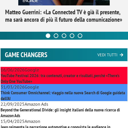
Matteo Guerrini: «La Connected TV è già il presente,
ma sarà ancora di più il futuro della comunicazione»
GAME CHANGERS
VEDI TUTTI
16/06/2026
Google
YouTube Festival 2026: tra contenuti, creator e risultati, perché «There’s
Only One YouTube»
31/03/2026
Google
Think Consumer Omnichannel: viaggio nella nuova Search di Google guidata
dall'AI
22/09/2025
Amazon Ads
Beyond the Generational Divide: gli insight italiani della nuova ricerca di
Amazon Ads
15/04/2025
Amazon
Jeep reinventa la narrazione automotive e conquista le audience in