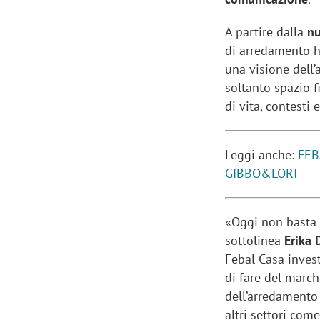
A partire dalla
nu
di arredamento ha
una visione dell’
soltanto spazio f
di vita, contesti
Leggi anche:
FEB
GIBBO&LORI
«Oggi non basta p
sottolinea
Erika 
Febal Casa inves
di fare del marc
dell’arredamento
altri settori com