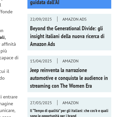
guidata dall'AI
l
iffonde
22/09/2025
AMAZON ADS
Beyond the Generational Divide: gli
un
insight italiani della nuova ricerca di
ali,
Amazon Ads
 affinità
 più
 capace di
15/04/2025
AMAZON
Jeep reinventa la narrazione
ui il
automotive e conquista le audience in
odo
streaming con
The Women Era
i entrare
27/03/2025
AMAZON
mmagine
unicare,
Il “Tempo di qualità” per gli italiani: che cos’è e quali
sono le opportunità per i brand