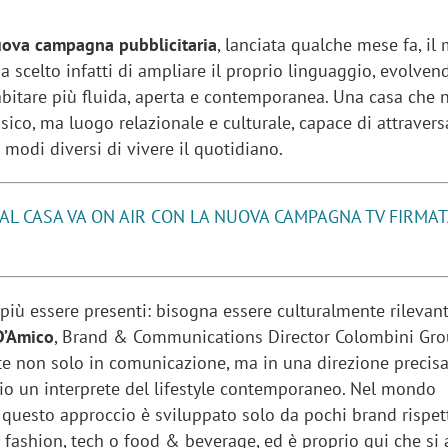
ova campagna pubblicitaria
, lanciata qualche mese fa, il
 scelto infatti di ampliare il proprio linguaggio, evolven
abitare più fluida, aperta e contemporanea. Una casa che 
isico, ma luogo relazionale e culturale, capace di attraversa
 e modi diversi di vivere il quotidiano.
AL CASA VA ON AIR CON LA NUOVA CAMPAGNA TV FIRMA
iù essere presenti: bisogna essere culturalmente rilevanti
D’Amico
, Brand & Communications Director Colombini Grou
te non solo in comunicazione, ma in una direzione precisa
hio un interprete del lifestyle contemporaneo. Nel mondo
 questo approccio è sviluppato solo da pochi brand rispet
e fashion, tech o food & beverage, ed è proprio qui che si 