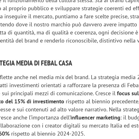
il funzionamento della cultura stessa. Sta ai brand capir
 al proprio pubblico e sviluppare strategie coerenti ed eff
a inseguire il mercato, puntiamo a fare scelte precise, str
stendo dove il nostro marchio può davvero avere impatto 
atta di quantità, ma di qualità e coerenza, ogni decisione 
dentità del brand e renderlo riconoscibile, distintivo nella 
TEGIA MEDIA DI FEBAL CASA
iflette anche nel media mix del brand. La strategia media
tti investimenti orientati a rafforzare la presenza di Feba
 sui principali mezzi di comunicazione. Cresce il
focus sul
to del 15% di investimento
rispetto al biennio precedente,
iora di Deloitte Digital:
Ricerche di mercato. Neri,
sse e sui contenuti ad alto valore narrativo. Nella strateg
ità resta centrale, l’AI deve
Doxa: «Non basta più desc
esce anche l’importanza dell’
influencer marketing
: il bud
e il talento»
fenomeni: bisogna compre
ollaborazione con i creator digitali su mercato Italia ed es
tradurli in azioni»
60%
rispetto al biennio 2024-2025.