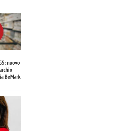
 GS: nuovo
archio
zia BeMark