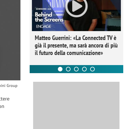
ome la
Matteo Guerrini: «La Connected TV è
nare lo
già il presente, ma sarà ancora di più
il futuro della comunicazione»
bini Group
ttere
on