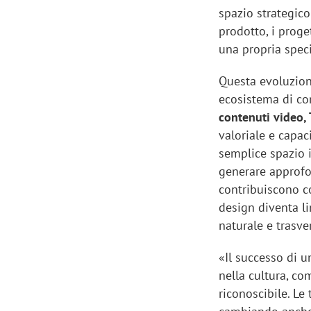
spazio strategico
prodotto, i proge
una propria speci
Questa evoluzione
ecosistema di c
contenuti video, 
valoriale e capac
semplice spazio 
generare approfon
contribuiscono co
design diventa l
naturale e trasve
«Il successo di u
nella cultura, co
riconoscibile. Le