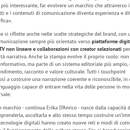
 più interessante, far evolvere un marchio che attraverso i
tti e i contenuti di comunicazione diventa esperienza e d
fica».
 si riflette anche nelle scelte strategiche del brand, con 
omunicazione sempre più orientato verso
piattaforme digit
TV non lineare e collaborazioni con creator selezionati
per
ità narrativa. Anche la stampa evolve il proprio ruolo: non
informativo, ma parte di un sistema editoriale più ampio,
dimento, racconto e valore culturale. Tutti i touchpoint
sì a costruire una narrazione coerente e riconoscibile, in c
inguaggio capace di entrare nella vita delle persone in m
rsale.
n marchio - continua Erika D’Amico - nasce dalla capacità d
mprenderla, ascoltarla e allo stesso tempo costruire un’i
 tecnologie digitali hanno creato nuove reti e modi di com