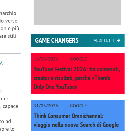
 marchio
do verso
non è più
re stili
GAME CHANGERS
VEDI TUTTI
16/06/2026
GOOGLE
TA
YouTube Festival 2026: tra contenuti,
creator e risultati, perché «There’s
Only One YouTube»
 -
p -.
31/03/2026
GOOGLE
, capace
Think Consumer Omnichannel:
to ad
viaggio nella nuova Search di Google
apre lo