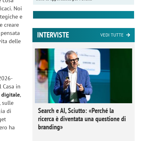
e cosa
icaci. Noi
ategiche e
e creare
è pensata
INTERVISTE
VEDI TUTTE
vita delle
 2026-
l Casa in
 digitale
,
 sulle
 Ipsos
Search e AI, Sciutto: «Perché la
ia di
rivere i
ricerca è diventata una questione di
get
nderli e
branding»
tero ha