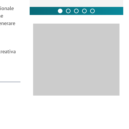
zionale
ne
enerare
creativa