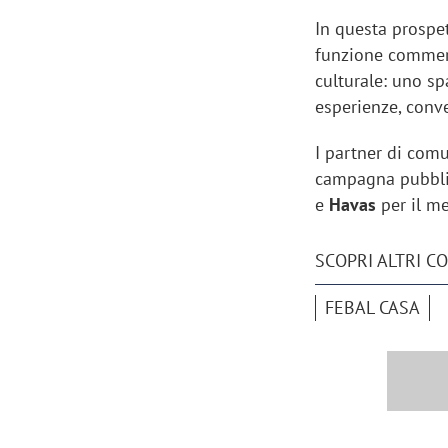
In questa prospet
funzione commerc
culturale: uno s
esperienze, conve
I partner di com
campagna pubblic
e
Havas
per il m
SCOPRI ALTRI C
FEBAL CASA