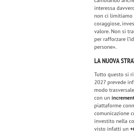
cambiando anche 
interessa davvero
non ci limitiamo 
coraggiose, inve
valore. Non si tr
per rafforzare l’i
persone».
LA NUOVA STRA
Tutto questo si r
2027 prevede infa
modo trasversale
con un
incremen
Scazz, quando un'agenzia di
Emanuele V
piattaforme conne
comunicazione crea un brand food:
«La creativ
comunicazione cr
«Marketing e prodotto devono
amplificar
investito nella c
crescere insieme»
visto infatti un
+