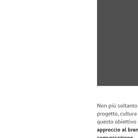
Manassero, Samsung Ads: «Con Total
Perez, Sam
View la reach della CTV diventa
mercato st
finalmente misurabile»
crescere»
Non più soltanto 
progetto, cultur
questo obiettivo
approccio al bra
comunicazione
.