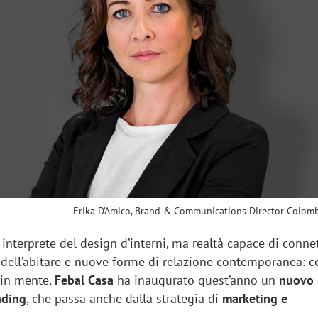
sung Ads: «L'Italia è un
Networking agli eventi: c
rategico e continuerà a
startup Kicè punta a elimi
"spreco di relazioni"
Erika D’Amico, Brand & Communications Director Colom
interprete del design d’interni, ma realtà capace di conne
a dell’abitare e nuove forme di relazione contemporanea: c
 in mente,
Febal Casa
ha inaugurato quest’anno un
nuovo
nding
, che passa anche dalla strategia di
marketing e