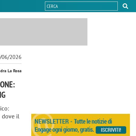
/06/2026
ndra La Rosa
IONE:
NG
ico:
 dove il