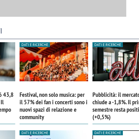
I
DATI E RICERCHE
DATI E RICERCHE
6 43,8
Festival, non solo musica: per
Pubblicità: il mercat
Il
il 57% dei fan i concerti sono i
chiude a -1,8%. Il pr
tempo
nuovi spazi di relazione e
semestre resta posit
community
(+0,5%)
DATI E RICERCHE
DATI E RICERCHE