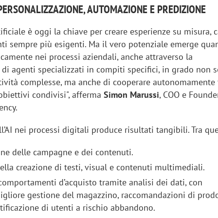
 PERSONALIZZAZIONE, AUTOMAZIONE E PREDIZIONE
tificiale è oggi la chiave per creare esperienze su misura, 
nti sempre più esigenti. Ma il vero potenziale emerge qua
icamente nei processi aziendali, anche attraverso la
 agenti specializzati in compiti specifici, in grado non s
tività complesse, ma anche di cooperare autonomamente t
biettivi condivisi", afferma
Simon Marussi
, COO e Founde
ency.
l’AI nei processi digitali produce risultati tangibili. Tra que
one delle campagne e dei contenuti.
la creazione di testi, visual e contenuti multimediali.
comportamenti d’acquisto tramite analisi dei dati, con
gliore gestione del magazzino, raccomandazioni di prod
tificazione di utenti a rischio abbandono.