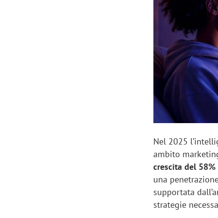
Manassero, Samsung Ads: «Con Total
Perez, Sam
View la reach della CTV diventa
mercato st
finalmente misurabile»
crescere»
Nel 2025 l’intell
ambito marketing
crescita del 58%
una penetrazione
supportata dall’a
strategie necessa