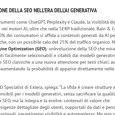
ONE DELLA SEO NELL’ERA DELL’AI GENERATIVA
trumenti come ChatGPT, Perplexity e Claude, la visibilità dig
 nei motori AI, oltre che nella SERP tradizionale. Bain &
80% dei consumatori si affida a contenuti generati da AI p
rche, con un possibile calo del 25% del traffico organico. 
gine Optimization (GEO)
: un’evoluzione della SEO che mira
ti facilmente selezionabili e citabili dai modelli generati
e SEO classiche a una nuova attenzione per testi chiari, a
, aumentando la probabilità di apparire direttamente nelle
EO Specialist di Extera, spiega: “La sfida è creare strutture 
sibili per i modelli generativi, senza sacrificare la quali
a SEO, ma la integra e la evolve: contenuti di valore che
sigenze dettagliate degli utenti, supportati da dati e pens
zionali, garantiranno visibilità e autorevolezza. Ma non s