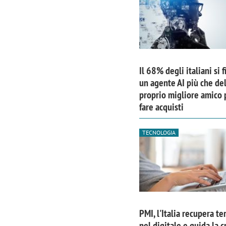
Il 68% degli italiani si f
un agente AI più che de
proprio migliore amico 
fare acquisti
TECNOLOGIA
PMI, l'Italia recupera te
nel digitale e guida la c