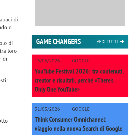
capaci di
ndo è
GAME CHANGERS
VEDI TUTTI
olo di
ra loro
r di
16/06/2026
GOOGLE
YouTube Festival 2026: tra contenuti,
creator e risultati, perché «There’s
sti:
Only One YouTube»
31/03/2026
GOOGLE
Think Consumer Omnichannel:
otto
viaggio nella nuova Search di Google