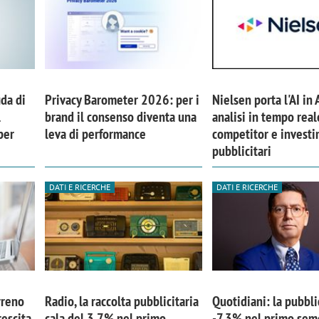
ida di
Privacy Barometer 2026: per i
Nielsen porta l'AI in 
l
brand il consenso diventa una
analisi in tempo real
per
leva di performance
competitor e investi
pubblicitari
DATI E RICERCHE
DATI E RICERCHE
rreno
Radio, la raccolta pubblicitaria
Quotidiani: la pubbli
rescita
cala del 3,7% nel primo
-7,3% nel primo sem