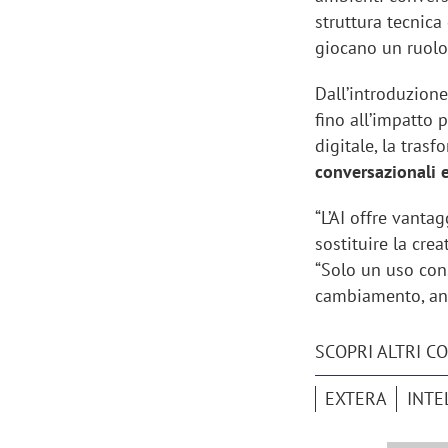
struttura tecnica
giocano un ruolo
Dall’introduzion
fino all’impatto 
digitale, la tras
conversazionali 
“L’AI offre vanta
sostituire la crea
“Solo un uso cons
cambiamento, anz
Scazz, quando un'agenzia di
Emanuele V
SCOPRI ALTRI C
comunicazione crea un brand food:
«La creativ
EXTERA
INTE
«Marketing e prodotto devono
amplificar
crescere insieme»