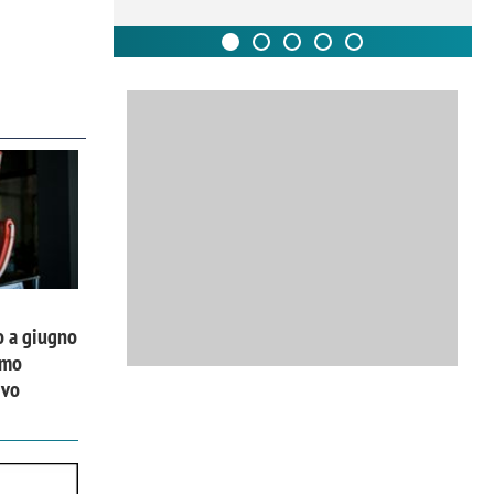
o a giugno
imo
ivo