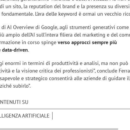
 di un sito, la reputation del brand e la presenza su diversi
 fondamentale. L’era delle keyword è ormai un vecchio rico
e di AI Overview di Google, agli strumenti generativi come
più ampio dell’AI sull’intera filiera del marketing e del co
formazione in corso spinge
verso approcci sempre più
e data-driven
.
ggi enormi in termini di produttività e analisi, ma non può
tività e la visione critica dei professionisti”, conclude Ferra
apevole e strategico consentirà alle aziende di guidare il
iché subirlo”.
iora di Deloitte Digital:
Ricerche di mercato. Neri,
ONTENUTI SU
ità resta centrale, l’AI deve
Doxa: «Non basta più desc
LLIGENZA ARTIFICIALE
e il talento»
fenomeni: bisogna compre
tradurli in azioni»