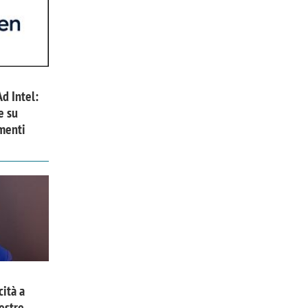
Ad Intel:
e su
menti
cità a
estre