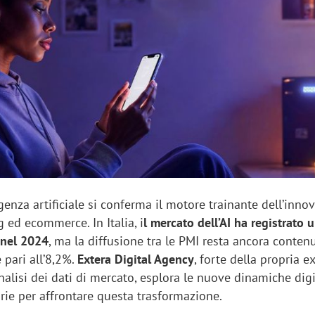
sung Ads: «L'Italia è un
Networking agli eventi: c
rategico e continuerà a
startup Kicè punta a elimi
"spreco di relazioni"
igenza artificiale si conferma il motore trainante dell’inno
 ed ecommerce. In Italia, i
l mercato dell’AI ha registrato 
 nel 2024
, ma la diffusione tra le PMI resta ancora conten
 pari all’8,2%.
Extera Digital Agency
, forte della propria e
nalisi dei dati di mercato, esplora le nuove dinamiche digit
rie per affrontare questa trasformazione.