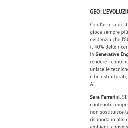
GEO: L’EVOLUZI
Con l’ascesa di s
gioca sempre più
evidenzia che l’
il 40% delle rice
la
Generative En
rendere i contenu
unisce le tecnich
e ben strutturati
AI.
Sara Ferrarini
, S
contenuti compren
non sostituisce l
rispondano alle e
ambienti conversa