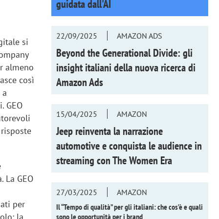
guidata dall'AI
22/09/2025
AMAZON ADS
itale si
Beyond the Generational Divide: gli
 Company
insight italiani della nuova ricerca di
er almeno
Nasce così
Amazon Ads
 a
vi. GEO
15/04/2025
AMAZON
utorevoli
Jeep reinventa la narrazione
 risposte
automotive e conquista le audience in
streaming con
The Women Era
e
tà. La GEO
27/03/2025
AMAZON
ati per
Il “Tempo di qualità” per gli italiani: che cos’è e quali
olo: la
sono le opportunità per i brand