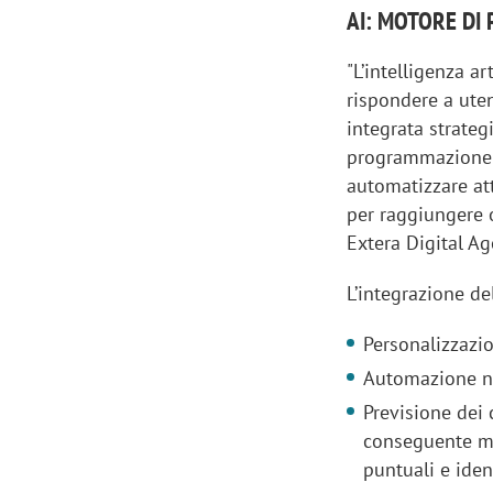
AI: MOTORE DI
"L’intelligenza ar
rispondere a ute
integrata strateg
programmazione di
automatizzare at
per raggiungere o
Extera Digital Ag
L’integrazione del
Personalizzazi
Automazione nel
Previsione dei 
conseguente mi
puntuali e iden