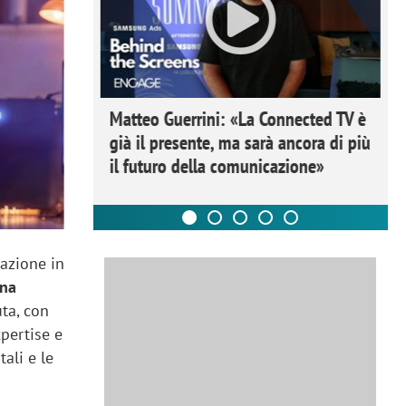
ome la
Matteo Guerrini: «La Connected TV è
nare lo
già il presente, ma sarà ancora di più
il futuro della comunicazione»
vazione in
una
uta, con
xpertise e
ali e le