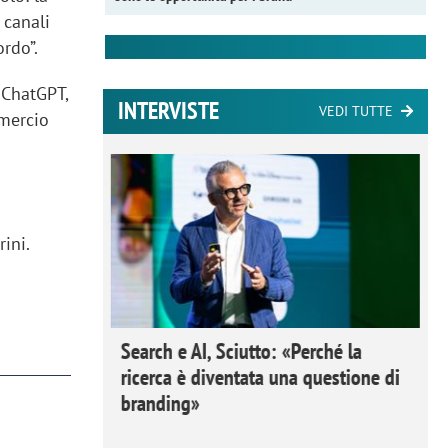
 canali
rdo”.
 ChatGPT,
INTERVISTE
VEDI TUTTE
mmercio
rini.
 Ipsos
Search e AI, Sciutto: «Perché la
rivere i
ricerca è diventata una questione di
nderli e
branding»