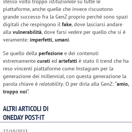
stesso volto troppo
istituzionale
su tutte le
piattaforme, anche quelle che invece riscuotono
grande successo fra la GenZ proprio perché sono spazi
digitali che respingono il
fake
, dove lasciarsi andare
alla
vulnerabilità
, dove farsi
vedere
per quello che si è
veramente:
imperfetti, umani
.
Se quello della
perfezione
e dei contenuti
estremamente
curati
ed
artefatti
è stato il trend che ha
reso vincenti piattaforme come Instagram per la
generazione dei millennial, con questa generazione la
parola chiave è
relatability
. O per dirla alla GenZ: “
amio,
troppo noi
”.
ALTRI ARTICOLI DI
ONEDAY POST-IT
27/10/2023