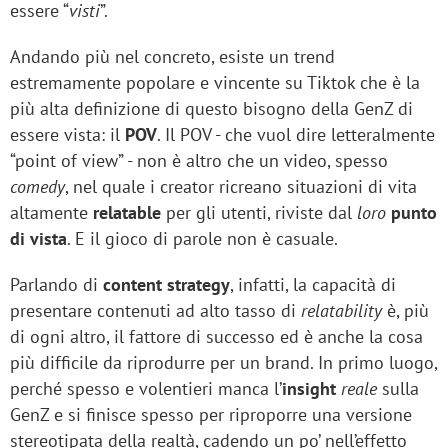
essere “
visti
”.
Andando più nel concreto, esiste un trend
estremamente popolare e vincente su Tiktok che è la
più alta definizione di questo bisogno della GenZ di
essere vista: il
POV
. Il POV - che vuol dire letteralmente
“point of view” - non è altro che un video, spesso
comedy
, nel quale i creator ricreano situazioni di vita
altamente
relatable
per gli utenti, riviste dal
loro
punto
di vista
. E il gioco di parole non è casuale.
Parlando di
content strategy
, infatti, la capacità di
presentare contenuti ad alto tasso di
relatability
è, più
di ogni altro, il fattore di successo ed è anche la cosa
più difficile da riprodurre per un brand. In primo luogo,
perché spesso e volentieri manca l’
insight
reale
sulla
GenZ e si finisce spesso per riproporre una versione
stereotipata della realtà, cadendo un po’ nell’effetto