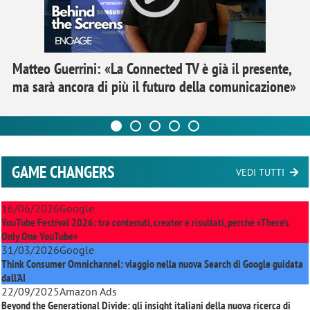
Matteo Guerrini: «La Connected TV è già il presente,
ma sarà ancora di più il futuro della comunicazione»
GAME CHANGERS
VEDI TUTTI
16/06/2026
Google
YouTube Festival 2026: tra contenuti, creator e risultati, perché «There’s
Only One YouTube»
31/03/2026
Google
Think Consumer Omnichannel: viaggio nella nuova Search di Google guidata
dall'AI
22/09/2025
Amazon Ads
Beyond the Generational Divide: gli insight italiani della nuova ricerca di