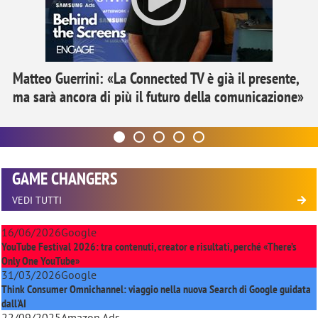
Matteo Guerrini: «La Connected TV è già il presente,
ma sarà ancora di più il futuro della comunicazione»
GAME CHANGERS
VEDI TUTTI
16/06/2026
Google
YouTube Festival 2026: tra contenuti, creator e risultati, perché «There’s
Only One YouTube»
31/03/2026
Google
Think Consumer Omnichannel: viaggio nella nuova Search di Google guidata
dall'AI
22/09/2025
Amazon Ads