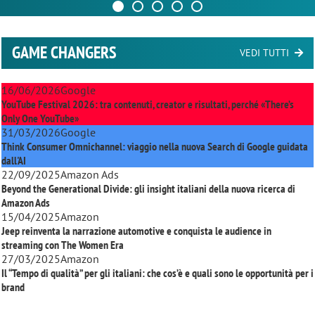
GAME CHANGERS
VEDI TUTTI
16/06/2026
Google
YouTube Festival 2026: tra contenuti, creator e risultati, perché «There’s
Only One YouTube»
31/03/2026
Google
Think Consumer Omnichannel: viaggio nella nuova Search di Google guidata
dall'AI
22/09/2025
Amazon Ads
Beyond the Generational Divide: gli insight italiani della nuova ricerca di
Amazon Ads
15/04/2025
Amazon
Jeep reinventa la narrazione automotive e conquista le audience in
streaming con
The Women Era
27/03/2025
Amazon
Il “Tempo di qualità” per gli italiani: che cos’è e quali sono le opportunità per i
brand