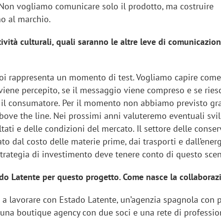
 Non vogliamo comunicare solo il prodotto, ma costruire
no al marchio.
tività culturali, quali saranno le altre leve di comunicazion
oi rappresenta un momento di test. Vogliamo capire come
iene percepito, se il messaggio viene compreso e se ries
r il consumatore. Per il momento non abbiamo previsto gr
bove the line. Nei prossimi anni valuteremo eventuali svi
ltati e delle condizioni del mercato. Il settore delle conser
to dal costo delle materie prime, dai trasporti e dall’energ
strategia di investimento deve tenere conto di questo scen
ado Latente per questo progetto. Come nasce la collaboraz
 a lavorare con Estado Latente, un’agenzia spagnola con 
È una boutique agency con due soci e una rete di professio