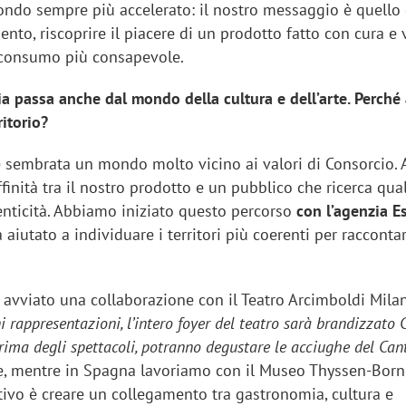
ndo sempre più accelerato: il nostro messaggio è quello 
to, riscoprire il piacere di un prodotto fatto con cura e 
 consumo più consapevole.
a passa anche dal mondo della cultura e dell’arte. Perché
ritorio?
re sembrata un mondo molto vicino ai valori di Consorcio
ffinità tra il nostro prodotto e un pubblico che ricerca qual
enticità. Abbiamo iniziato questo percorso
con l’agenzia E
 aiutato a individuare i territori più coerenti per raccontar
o avviato una collaborazione con il Teatro Arcimboldi Mil
i rappresentazioni, l’intero foyer del teatro sarà brandizzato 
, prima degli spettacoli, potranno degustare le acciughe del Can
le, mentre in Spagna lavoriamo con il Museo Thyssen-Bor
ttivo è creare un collegamento tra gastronomia, cultura e