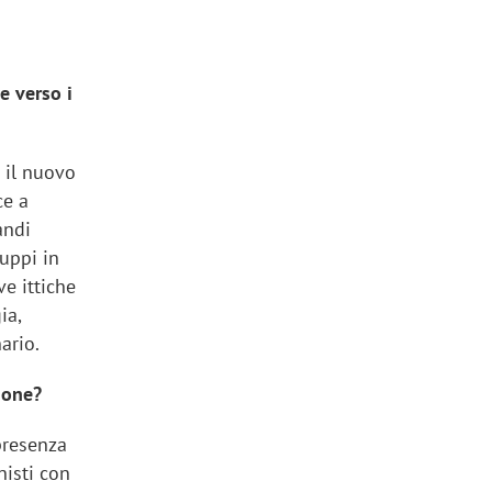
e verso i
 il nuovo
ce a
andi
luppi in
ve ittiche
ia,
ario.
ione?
presenza
nisti con