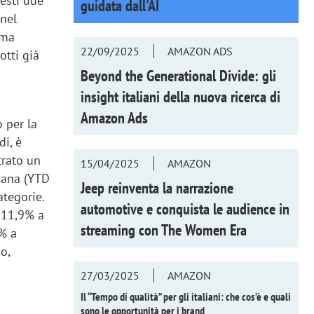
uesti due
guidata dall'AI
 nel
ima
22/09/2025
AMAZON ADS
otti già
Beyond the Generational Divide: gli
insight italiani della nuova ricerca di
Amazon Ads
o per la
di, è
trato un
15/04/2025
AMAZON
rcana (YTD
Jeep reinventa la narrazione
tegorie.
automotive e conquista le audience in
 11,9% a
streaming con
The Women Era
7% a
o,
a
27/03/2025
AMAZON
Il “Tempo di qualità” per gli italiani: che cos’è e quali
sono le opportunità per i brand