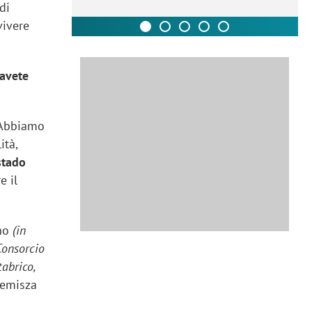
di
vivere
 avete
. Abbiamo
ità,
stado
e il
ano
(in
Consorcio
tabrico,
nemisza