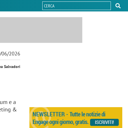
/06/2026
ea Salvadori
ium e a
eting &