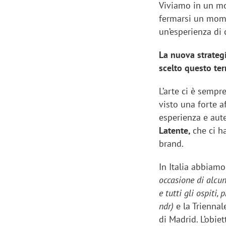
Viviamo in un mo
fermarsi un momen
un’esperienza di
La nuova strategi
scelto questo ter
L’arte ci è semp
visto una forte a
esperienza e aut
Latente,
che ci ha
brand.
In Italia abbiam
occasione di alcun
e tutti gli ospiti
ndr)
e la Trienna
di Madrid. L’obie