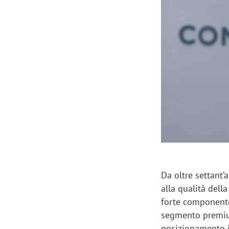
Manassero, Samsung Ads: «Con Total
Perez, Sam
View la reach della CTV diventa
mercato st
finalmente misurabile»
crescere»
Da oltre settant’
alla qualità del
forte componente
segmento premium
posizionamento i