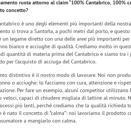
namento ruota attorno al claim “100% Cantabrico, 100% ca
to concetto?
 Cantabrico è uno degli elementi più importanti della nostra
mento si trova a Santoña, a pochi metri dal porto, e questo 
e un legame diretto con una delle aree più importanti per 
nno bianco e acciughe di qualità. Crediamo molto in quest
i quantità di materia prima del Cantabrico e siamo tra i 
o per l’acquisto di acciuga del Cantabrico.
nto distintivo è il nostro modo di lavorare. Noi non prod
nno o acciughe: lo facciamo con cura, attenzione e rispet
azione. Per fare un esempio, alcuni competitor utilizzano 
veloci, capaci di chiudere migliaia di lattine al minuto. 
iora di Deloitte Digital:
Ricerche di mercato. Neri,
ocessi più lenti, perché crediamo che la qualità richieda 
ità resta centrale, l’AI deve
Doxa: «Non basta più desc
e è nato il concetto di “calma”: noi lavoriamo il prodotto 
e il talento»
fenomeni: bisogna compre
onsumatore a mangiarlo con calma.
tradurli in azioni»