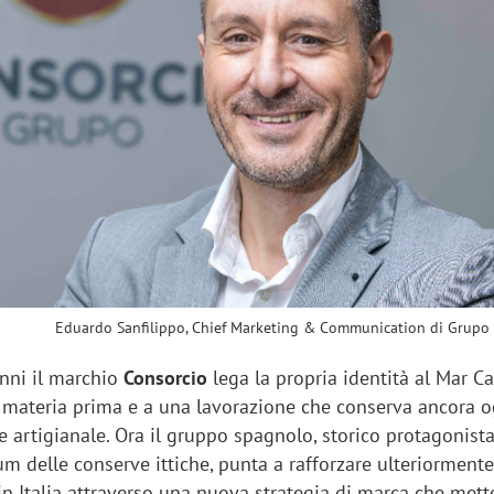
sung Ads: «L'Italia è un
Networking agli eventi: c
rategico e continuerà a
startup Kicè punta a elimi
"spreco di relazioni"
Eduardo Sanfilippo, Chief Marketing & Communication di Grupo
anni il marchio
Consorcio
lega la propria identità al Mar Ca
la materia prima e a una lavorazione che conserva ancora 
 artigianale. Ora il gruppo spagnolo, storico protagonista
 delle conserve ittiche, punta a rafforzare ulteriormente
n Italia attraverso una nuova strategia di marca che mett