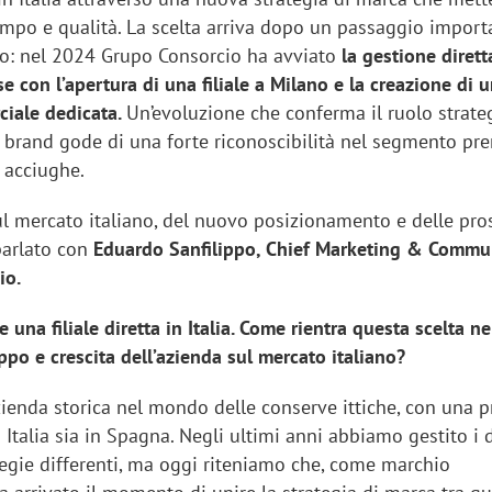
tempo e qualità. La scelta arriva dopo un passaggio import
ano: nel 2024 Grupo Consorcio ha avviato
la gestione dirett
e con l’apertura di una filiale a Milano e la creazione di 
ciale dedicata.
Un’evoluzione che conferma il ruolo strate
 il brand gode di una forte riconoscibilità nel segmento p
 acciughe.
ul mercato italiano, del nuovo posizionamento e delle pro
parlato con
Eduardo Sanfilippo, Chief Marketing & Commu
io.
 una filiale diretta in Italia. Come rientra questa scelta ne
uppo e crescita dell’azienda sul mercato italiano?
zienda storica nel mondo delle conserve ittiche, con una 
 Italia sia in Spagna. Negli ultimi anni abbiamo gestito i 
tegie differenti, ma oggi riteniamo che, come marchio