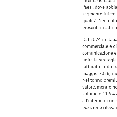
internazionale, s
Paesi, dove abbia
segmento ittico:
qualità. Negli ul
presenti in altri 
Dal 2024 in Itali
commerciale e di 
comunicazione e p
unire la strategia
fatturato lordo p
maggio 2026) mos
Nel tonno premi
valore, mentre ne
volume e 41,6% a
all’interno di un
posizione rileva