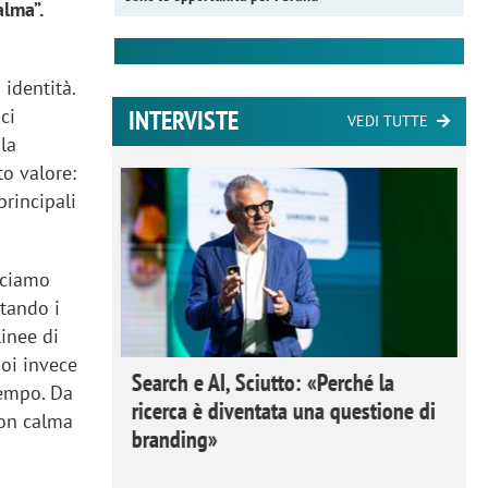
lma”.
 identità.
INTERVISTE
ci
VEDI TUTTE
la
o valore:
principali
uciamo
tando i
linee di
Noi invece
 Ipsos
Search e AI, Sciutto: «Perché la
tempo. Da
rivere i
ricerca è diventata una questione di
con calma
nderli e
branding»