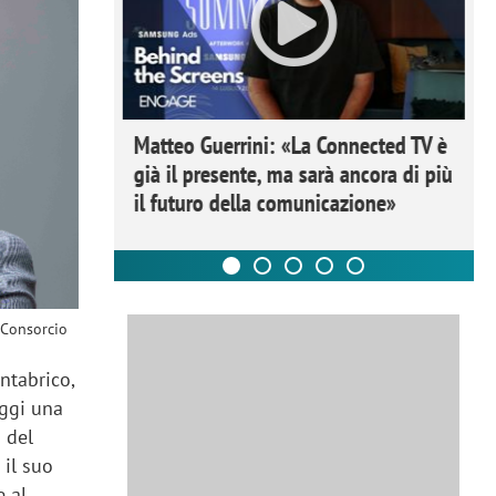
ome la
Matteo Guerrini: «La Connected TV è
nare lo
già il presente, ma sarà ancora di più
il futuro della comunicazione»
 Consorcio
ntabrico,
oggi una
 del
 il suo
e al