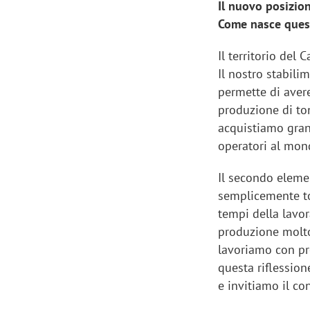
Il nuovo posizio
Come nasce ques
Il territorio del
Il nostro stabili
permette di aver
produzione di to
acquistiamo grand
operatori al mond
Il secondo eleme
semplicemente to
tempi della lavor
produzione molto 
Scazz, quando un'agenzia di
Emanuele V
lavoriamo con pr
comunicazione crea un brand food:
«La creativ
questa riflession
«Marketing e prodotto devono
amplificar
e invitiamo il c
crescere insieme»