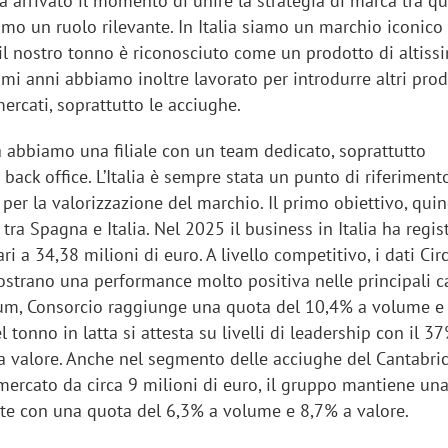
ia arrivato il momento di unire la strategia di marca tra q
mo un ruolo rilevante. In Italia siamo un marchio iconico
 il nostro tonno è riconosciuto come un prodotto di altiss
timi anni abbiamo inoltre lavorato per introdurre altri prod
mercati, soprattutto le acciughe.
a abbiamo una filiale con un team dedicato, soprattutto
back office. L’Italia è sempre stata un punto di riferiment
er la valorizzazione del marchio. Il primo obiettivo, quin
 tra Spagna e Italia. Nel 2025 il business in Italia ha regis
ari a 34,38 milioni di euro. A livello competitivo, i dati Ci
trano una performance molto positiva nelle principali ca
um, Consorcio raggiunge una quota del 10,4% a volume e
l tonno in latta si attesta su livelli di leadership con il 3
 valore. Anche nel segmento delle acciughe del Cantabric
 mercato da circa 9 milioni di euro, il gruppo mantiene un
nte con una quota del 6,3% a volume e 8,7% a valore.