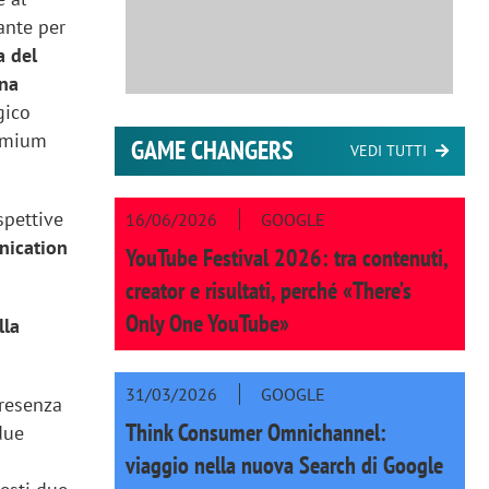
ante per
a del
una
gico
remium
GAME CHANGERS
VEDI TUTTI
spettive
16/06/2026
GOOGLE
nication
YouTube Festival 2026: tra contenuti,
creator e risultati, perché «There’s
Only One YouTube»
lla
31/03/2026
GOOGLE
presenza
Think Consumer Omnichannel:
due
viaggio nella nuova Search di Google