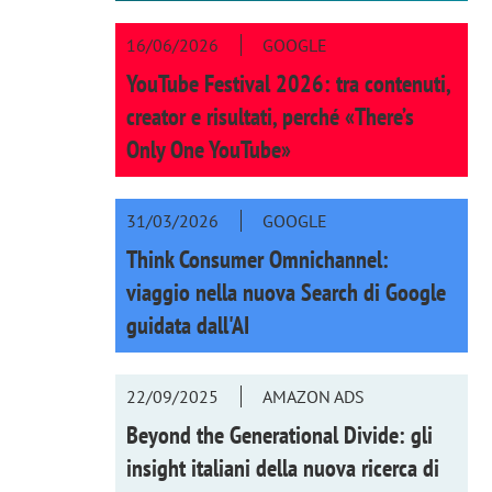
16/06/2026
GOOGLE
YouTube Festival 2026: tra contenuti,
creator e risultati, perché «There’s
Only One YouTube»
31/03/2026
GOOGLE
Think Consumer Omnichannel:
viaggio nella nuova Search di Google
guidata dall'AI
22/09/2025
AMAZON ADS
Beyond the Generational Divide: gli
insight italiani della nuova ricerca di