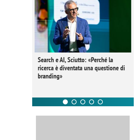
 Ipsos
Search e AI, Sciutto: «Perché la
rivere i
ricerca è diventata una questione di
nderli e
branding»