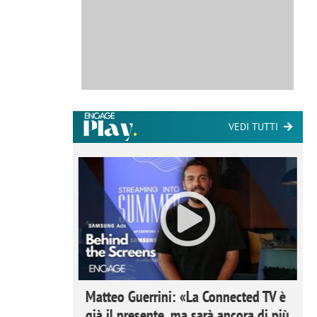
VEDI TUTTI
ome la
Matteo Guerrini: «La Connected TV è
nare lo
già il presente, ma sarà ancora di più