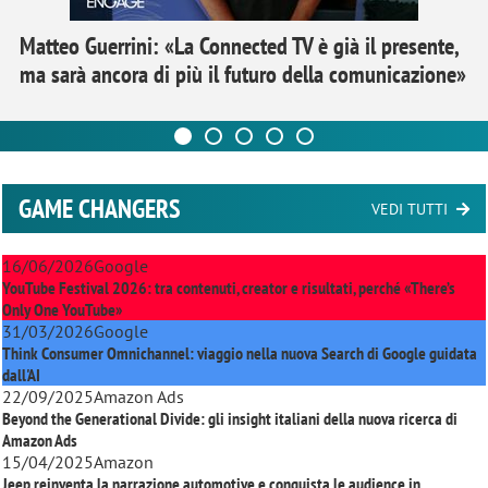
Matteo Guerrini: «La Connected TV è già il presente,
ma sarà ancora di più il futuro della comunicazione»
GAME CHANGERS
VEDI TUTTI
16/06/2026
Google
YouTube Festival 2026: tra contenuti, creator e risultati, perché «There’s
Only One YouTube»
31/03/2026
Google
Think Consumer Omnichannel: viaggio nella nuova Search di Google guidata
dall'AI
22/09/2025
Amazon Ads
Beyond the Generational Divide: gli insight italiani della nuova ricerca di
Amazon Ads
15/04/2025
Amazon
Jeep reinventa la narrazione automotive e conquista le audience in