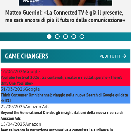
Matteo Guerrini: «La Connected TV è già il presente,
ma sarà ancora di più il futuro della comunicazione»
GAME CHANGERS
VEDI TUTTI
16/06/2026
Google
YouTube Festival 2026: tra contenuti, creator e risultati, perché «There’s
Only One YouTube»
31/03/2026
Google
Think Consumer Omnichannel: viaggio nella nuova Search di Google guidata
dall'AI
22/09/2025
Amazon Ads
Beyond the Generational Divide: gli insight italiani della nuova ricerca di
Amazon Ads
15/04/2025
Amazon
Jeep reinventa la narrazione automotive e conquista le audience in