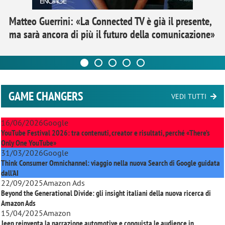
Matteo Guerrini: «La Connected TV è già il presente,
ma sarà ancora di più il futuro della comunicazione»
GAME CHANGERS
VEDI TUTTI
16/06/2026
Google
YouTube Festival 2026: tra contenuti, creator e risultati, perché «There’s
Only One YouTube»
31/03/2026
Google
Think Consumer Omnichannel: viaggio nella nuova Search di Google guidata
dall'AI
22/09/2025
Amazon Ads
Beyond the Generational Divide: gli insight italiani della nuova ricerca di
Amazon Ads
15/04/2025
Amazon
Jeep reinventa la narrazione automotive e conquista le audience in