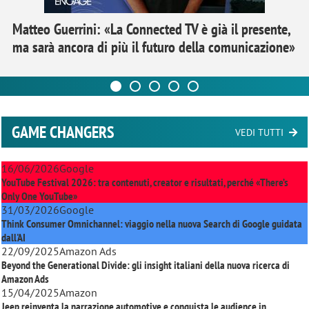
Matteo Guerrini: «La Connected TV è già il presente,
ma sarà ancora di più il futuro della comunicazione»
GAME CHANGERS
VEDI TUTTI
16/06/2026
Google
YouTube Festival 2026: tra contenuti, creator e risultati, perché «There’s
Only One YouTube»
31/03/2026
Google
Think Consumer Omnichannel: viaggio nella nuova Search di Google guidata
dall'AI
22/09/2025
Amazon Ads
Beyond the Generational Divide: gli insight italiani della nuova ricerca di
Amazon Ads
15/04/2025
Amazon
Jeep reinventa la narrazione automotive e conquista le audience in