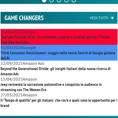
GAME CHANGERS
VEDI TUTTI
16/06/2026
Google
YouTube Festival 2026: tra contenuti, creator e risultati, perché «There’s
Only One YouTube»
31/03/2026
Google
Think Consumer Omnichannel: viaggio nella nuova Search di Google guidata
dall'AI
22/09/2025
Amazon Ads
Beyond the Generational Divide: gli insight italiani della nuova ricerca di
Amazon Ads
15/04/2025
Amazon
Jeep reinventa la narrazione automotive e conquista le audience in
streaming con
The Women Era
27/03/2025
Amazon
Il “Tempo di qualità” per gli italiani: che cos’è e quali sono le opportunità per i
brand