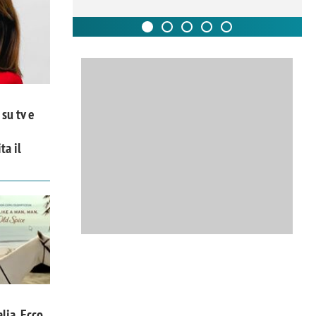
su tv e
ta il
alia. Ecco