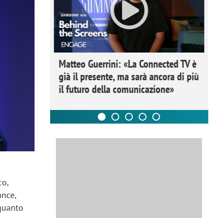
ome la
Matteo Guerrini: «La Connected TV è
nare lo
già il presente, ma sarà ancora di più
il futuro della comunicazione»
co,
ance,
 quanto