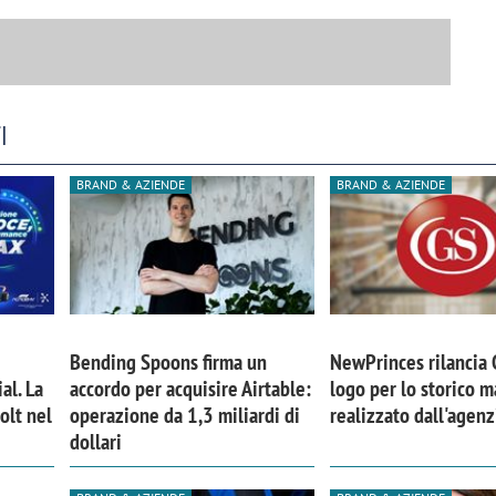
I
BRAND & AZIENDE
BRAND & AZIENDE
Bending Spoons firma un
NewPrinces rilancia
iora di Deloitte Digital:
Ricerche di mercato. Neri,
al. La
accordo per acquisire Airtable:
logo per lo storico m
olt nel
operazione da 1,3 miliardi di
realizzato dall'agen
ità resta centrale, l’AI deve
Doxa: «Non basta più desc
dollari
e il talento»
fenomeni: bisogna compre
tradurli in azioni»