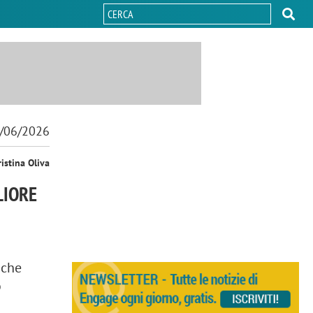
/06/2026
ristina Oliva
LIORE
 che
o