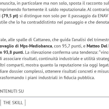
nuscita, in particolare ma non solo, sposta il racconto su
mprimendo fortemente il saldo reputazionale. Al contrario
i (79,5
pt)
si distingue non solo per il passaggio da ENAV
stile che lo ha contraddistinto nel passaggio e che denota
e, alle spalle di Cattaneo, che guida l’analisi del trimestr
Lovaglio di Mps-Mediobanca
, con 95,7 punti, e
Matteo Del 
on 93,8 punti.
La rilevazione conferma una tendenza: “vinc
associare risultati, continuità industriale e utilità strateg
 altri comparti, mostra quanto la reputazione sia oggi legat
diare dossier complessi, ottenere risultati concreti e misur
trasformando i piani industriali in fiducia pubblica.
ONTENUTI SU
THE SKILL