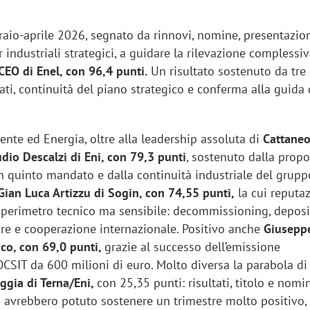
raio-aprile 2026, segnato da rinnovi, nomine, presentazion
r industriali strategici, a guidare la rilevazione complessi
CEO di Enel, con 96,4 punti.
Un risultato sostenuto da tre
ltati, continuità del piano strategico e conferma alla guida 
te ed Energia, oltre alla leadership assoluta di
Cattane
udio Descalzi di Eni, con 79,3 punti
, sostenuto dalla propo
n quinto mandato e dalla continuità industriale del gruppo
ian Luca Artizzu di Sogin, con 74,55 punti,
la cui reputa
 perimetro tecnico ma sensibile: decommissioning, depos
are e cooperazione internazionale. Positivo anche
Giusepp
ico, con 69,0 punti,
grazie al successo dell’emissione
CSIT da 600 milioni di euro. Molto diversa la parabola di
ggia di Terna/Eni,
con 25,35 punti: risultati, titolo e nomi
i avrebbero potuto sostenere un trimestre molto positivo,