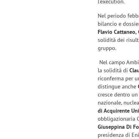
l'
execution.
Nel periodo febb
bilancio e dossie
Flavio Cattaneo, 
solidità dei risu
gruppo.
Nel campo Ambien
la solidità di
Cla
riconferma per u
distingue anche
G
cresce dentro un
nazionale, nucle
di Acquirente Un
obbligazionaria O
Giuseppina Di Fo
presidenza di En