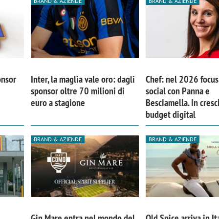
BRAND & AZIENDE
BRAND & AZIENDE
onsor
Inter, la maglia vale oro: dagli
Chef: nel 2026 focus 
sponsor oltre 70 milioni di
social con Panna e
euro a stagione
Besciamella. In cresci
budget digital
BRAND & AZIENDE
BRAND & AZIENDE
Gin Mare entra nel mondo del
Old Spice arriva in It