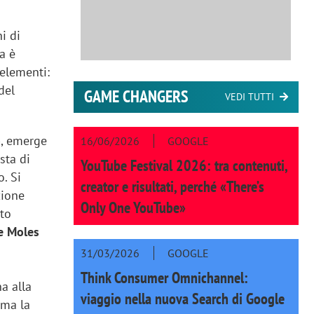
i di
va è
 elementi:
del
GAME CHANGERS
VEDI TUTTI
o
, emerge
16/06/2026
GOOGLE
sta di
YouTube Festival 2026: tra contenuti,
. Si
creator e risultati, perché «There’s
zione
Only One YouTube»
ito
e Moles
31/03/2026
GOOGLE
Think Consumer Omnichannel:
na alla
viaggio nella nuova Search di Google
 ma la