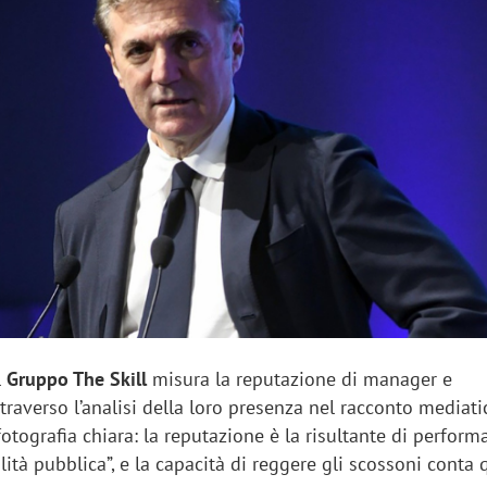
sung Ads: «L'Italia è un
Networking agli eventi: c
rategico e continuerà a
startup Kicè punta a elimi
"spreco di relazioni"
l
Gruppo The Skill
misura la reputazione di manager e
traverso l’analisi della loro presenza nel racconto mediati
otografia chiara: la reputazione è la risultante di perform
lità pubblica”, e la capacità di reggere gli scossoni conta