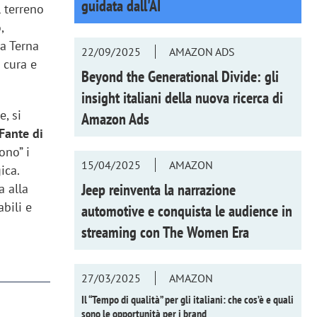
guidata dall'AI
l terreno
,
 a Terna
22/09/2025
AMAZON ADS
 cura e
Beyond the Generational Divide: gli
insight italiani della nuova ricerca di
e, si
Amazon Ads
Fante di
ono” i
15/04/2025
AMAZON
ica.
Jeep reinventa la narrazione
a alla
abili e
automotive e conquista le audience in
streaming con
The Women Era
27/03/2025
AMAZON
Il “Tempo di qualità” per gli italiani: che cos’è e quali
sono le opportunità per i brand