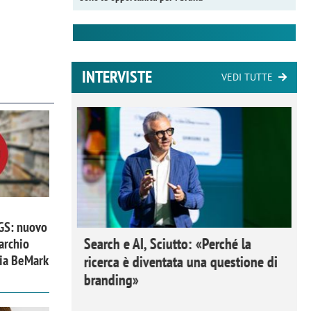
INTERVISTE
VEDI TUTTE
 GS: nuovo
 Ipsos
Search e AI, Sciutto: «Perché la
archio
zia BeMark
rivere i
ricerca è diventata una questione di
nderli e
branding»