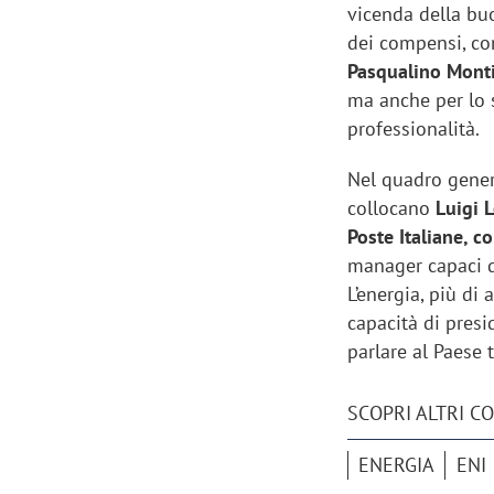
vicenda della buo
dei compensi, co
Pasqualino Mont
ma anche per lo 
professionalità.
Nel quadro general
collocano
Luigi 
Poste Italiane, c
manager capaci di 
L’energia, più di
capacità di presi
parlare al Paese 
SCOPRI ALTRI C
ENERGIA
ENI