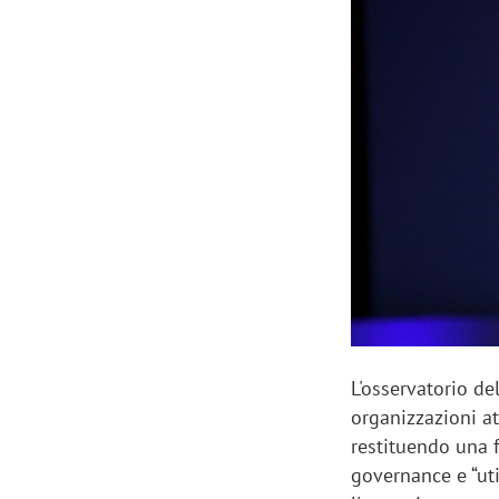
Manassero, Samsung Ads: «Con Total
Perez, Sam
View la reach della CTV diventa
mercato st
finalmente misurabile»
crescere»
L'osservatorio de
organizzazioni at
restituendo una f
governance e “uti