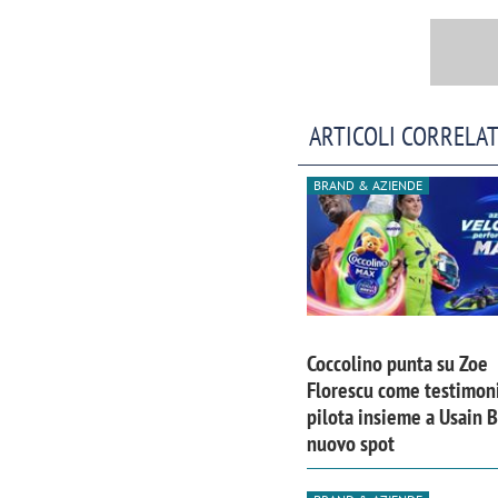
ARTICOLI CORRELAT
BRAND & AZIENDE
Coccolino punta su Zoe
Scazz, quando un'agenzia di
Emanuele V
Florescu come testimoni
pilota insieme a Usain B
comunicazione crea un brand food:
«La creativ
nuovo spot
«Marketing e prodotto devono
amplificar
crescere insieme»