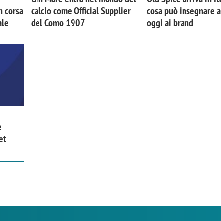
n corsa
calcio come Official Supplier
cosa può insegnare 
ale
del Como 1907
oggi ai brand
e
et