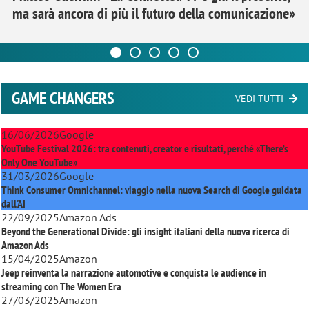
ma sarà ancora di più il futuro della comunicazione»
GAME CHANGERS
VEDI TUTTI
16/06/2026
Google
YouTube Festival 2026: tra contenuti, creator e risultati, perché «There’s
Only One YouTube»
31/03/2026
Google
Think Consumer Omnichannel: viaggio nella nuova Search di Google guidata
dall'AI
22/09/2025
Amazon Ads
Beyond the Generational Divide: gli insight italiani della nuova ricerca di
Amazon Ads
15/04/2025
Amazon
Jeep reinventa la narrazione automotive e conquista le audience in
streaming con
The Women Era
27/03/2025
Amazon