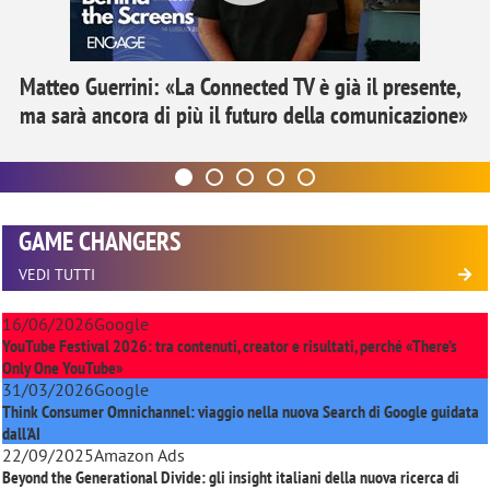
Matteo Guerrini: «La Connected TV è già il presente,
ma sarà ancora di più il futuro della comunicazione»
GAME CHANGERS
VEDI TUTTI
16/06/2026
Google
YouTube Festival 2026: tra contenuti, creator e risultati, perché «There’s
Only One YouTube»
31/03/2026
Google
Think Consumer Omnichannel: viaggio nella nuova Search di Google guidata
dall'AI
22/09/2025
Amazon Ads
Beyond the Generational Divide: gli insight italiani della nuova ricerca di