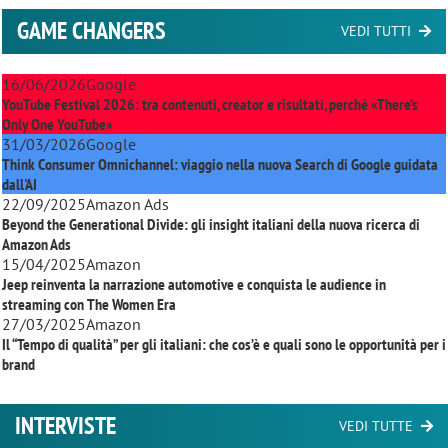
GAME CHANGERS
VEDI TUTTI
16/06/2026
Google
YouTube Festival 2026: tra contenuti, creator e risultati, perché «There’s
Only One YouTube»
31/03/2026
Google
Think Consumer Omnichannel: viaggio nella nuova Search di Google guidata
dall'AI
22/09/2025
Amazon Ads
Beyond the Generational Divide: gli insight italiani della nuova ricerca di
Amazon Ads
15/04/2025
Amazon
Jeep reinventa la narrazione automotive e conquista le audience in
streaming con
The Women Era
27/03/2025
Amazon
Il “Tempo di qualità” per gli italiani: che cos’è e quali sono le opportunità per i
brand
INTERVISTE
VEDI TUTTE