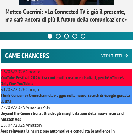
Matteo Guerrini: «La Connected TV è già il presente,
ma sarà ancora di più il futuro della comunicazione»
GAME CHANGERS
VEDI TUTTI
16/06/2026
Google
YouTube Festival 2026: tra contenuti, creator e risultati, perché «There’s
Only One YouTube»
31/03/2026
Google
Think Consumer Omnichannel: viaggio nella nuova Search di Google guidata
dall'AI
22/09/2025
Amazon Ads
Beyond the Generational Divide: gli insight italiani della nuova ricerca di
Amazon Ads
15/04/2025
Amazon
Jeep reinventa la narrazione automotive e conquista le audience in