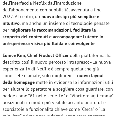
dell’interfaccia Netflix dall’introduzione
dell’abbonamento con pubblicità, avvenuta a fine
2022. Al centro, un
nuovo design più semplice e
intuitivo
, ma anche un insieme di tecnologie pensate
per
migliorare le raccomandazioni, facilitare la
scoperta dei contenuti e accompagnare l’utente in
un’esperienza visiva più fluida e coinvolgente
.
Eunice Kim, Chief Product Officer
della piattaforma, ha
descritto così il nuovo percorso intrapreso: «La nuova
esperienza TV di Netflix è sempre quella che già
conoscete e amate, solo migliore». Il
nuovo layout
della homepage
mette in evidenza le informazioni utili
per aiutare lo spettatore a scegliere cosa guardare, con
badge come “#1 nelle serie TV” o “Vincitore agli Emmy”
posizionati in modo più visibile accanto ai titoli. Le
scorciatoie a funzionalità chiave come “Cerca” o “La
mia lista”, prima poco evidenti, sono state spostate