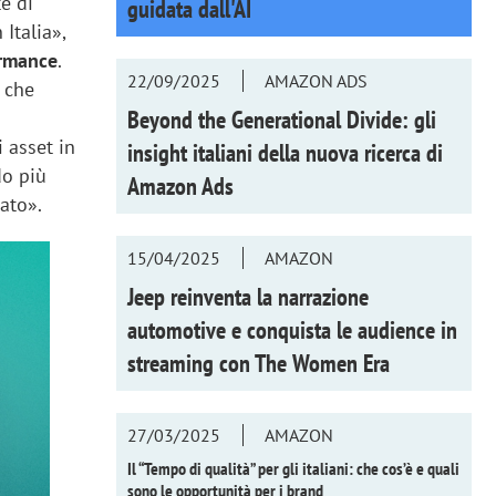
te di
guidata dall'AI
Italia»,
ormance
.
22/09/2025
AMAZON ADS
 che
Beyond the Generational Divide: gli
 asset in
insight italiani della nuova ricerca di
do più
Amazon Ads
rato».
15/04/2025
AMAZON
Jeep reinventa la narrazione
automotive e conquista le audience in
streaming con
The Women Era
27/03/2025
AMAZON
Il “Tempo di qualità” per gli italiani: che cos’è e quali
sono le opportunità per i brand