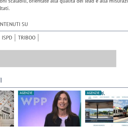
oni scalabili, orientate alla qualità dei lead e alla misuraz
tati.
ONTENUTI SU
ISPD
TRIBOO
I
AGENZIE
AGENZIE