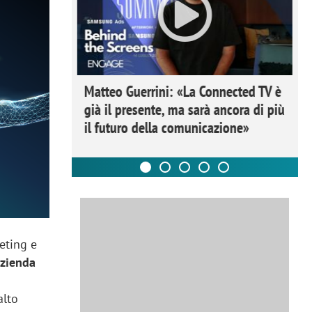
ome la
Matteo Guerrini: «La Connected TV è
nare lo
già il presente, ma sarà ancora di più
il futuro della comunicazione»
eting e
azienda
alto