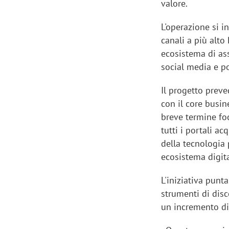
valore.
L'operazione si i
canali a più alto
ecosistema di ass
social media e po
Il progetto preve
con il core busin
breve termine foca
tutti i portali a
della tecnologia 
ecosistema digita
L'iniziativa punt
strumenti di dis
un incremento di 