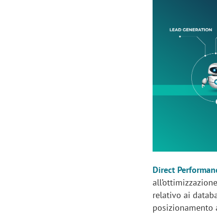
Manassero, Samsung Ads: «Con Total
Perez, Sam
View la reach della CTV diventa
mercato st
finalmente misurabile»
crescere»
Direct Performan
all’ottimizzazion
relativo ai datab
posizionamento at