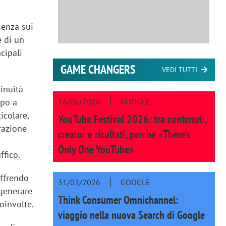
senza sui
e di un
cipali
GAME CHANGERS
VEDI TUTTI
inuità
16/06/2026
GOOGLE
ppo a
icolare,
YouTube Festival 2026: tra contenuti,
grazione
creator e risultati, perché «There’s
Only One YouTube»
ffico.
offrendo
31/03/2026
GOOGLE
 generare
Think Consumer Omnichannel:
oinvolte.
viaggio nella nuova Search di Google