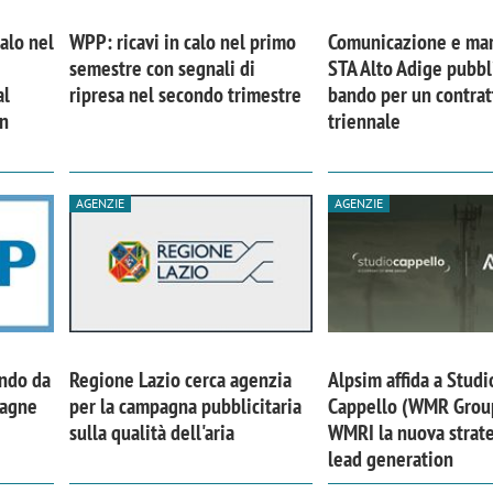
calo nel
WPP: ricavi in calo nel primo
Comunicazione e mar
semestre con segnali di
STA Alto Adige pubbl
al
ripresa nel secondo trimestre
bando per un contrat
in
triennale
AGENZIE
AGENZIE
ando da
Regione Lazio cerca agenzia
Alpsim affida a Studi
pagne
per la campagna pubblicitaria
Cappello (WMR Grou
sulla qualità dell'aria
WMRI la nuova strate
lead generation