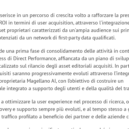
nserisce in un percorso di crescita volto a
rafforzare la pre
 ROI in termini di user acquisition, attraverso l'integrazion
et proprietari caratterizzati da un'ampia audience sui prin
tenziati da un network di first-party data qualificati.
de una prima fase di consolidamento delle attività in cont
ess di Direct Performance, affiancata da un piano di svilu
lizzato sul rilancio degli asset editoriali acquisiti. In part
cquisiti saranno progressivamente evoluti attraverso
l’inte
proprietaria Magellano AI, con l’obiettivo di costruire un
le integrato a supporto degli utenti e della qualità del tra
a a
ottimizzare la user experience nel processo di ricerca, 
covery e supporto sempre più evoluti, e al tempo stesso a
traffico profilato a beneficio dei partner e delle aziende c