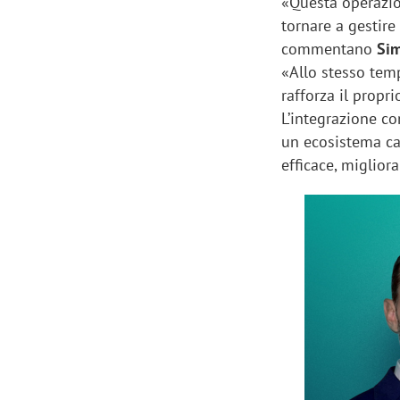
«Questa operazi
tornare a gestire
commentano
Sim
«Allo stesso tem
rafforza il propr
L’integrazione co
un ecosistema ca
efficace, miglior