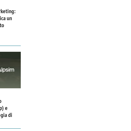
keting:
ica un
to
o
p) e
gia di