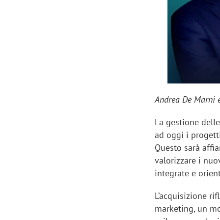
Andrea De Marni e
La gestione delle
ad oggi i proget
Questo sarà affia
valorizzare i nu
Scazz, quando un'agenzia di
Emanuele V
integrate e orient
comunicazione crea un brand food:
«La creativ
L’acquisizione ri
«Marketing e prodotto devono
amplificar
marketing, un m
crescere insieme»