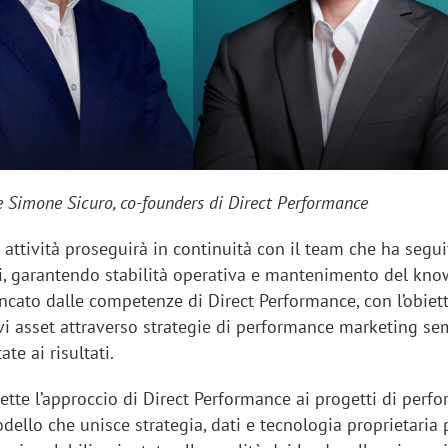
 Simone Sicuro, co-founders di Direct Performance
 attività proseguirà in continuità con il team che ha segui
ti, garantendo stabilità operativa e mantenimento del kn
ncato dalle competenze di Direct Performance, con l’obiett
ovi asset attraverso strategie di performance marketing se
iora di Deloitte Digital:
Ricerche di mercato. Neri,
ate ai risultati.
ità resta centrale, l’AI deve
Doxa: «Non basta più desc
flette l’approccio di Direct Performance ai progetti di perf
e il talento»
fenomeni: bisogna compre
odello che unisce
strategia, dati e tecnologia proprietaria 
tradurli in azioni»