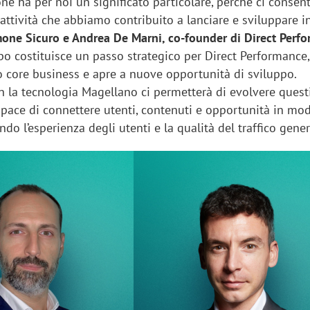
one
ha per noi un significato particolare, perché ci consen
 attività che abbiamo contribuito a lanciare e sviluppare in 
one Sicuro e Andrea De Marni, co-founder di Direct Perf
po costituisce un passo strategico per Direct Performance,
io core business e apre a nuove opportunità di sviluppo.
n la tecnologia Magellano ci permetterà di evolvere questi
pace di connettere utenti, contenuti e opportunità in mo
ando l’esperienza degli utenti e la qualità del traffico gene