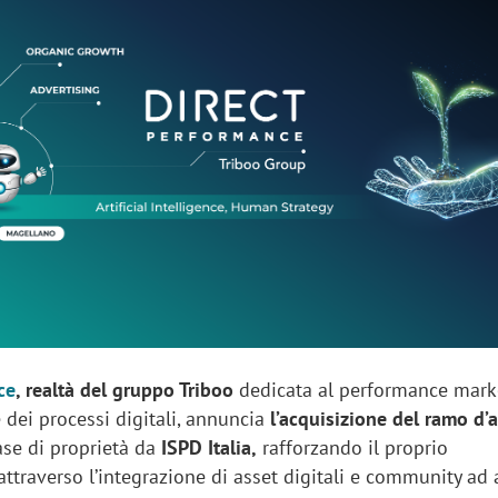
sung Ads: «L'Italia è un
Networking agli eventi: c
rategico e continuerà a
startup Kicè punta a elimi
"spreco di relazioni"
ce
, realtà del gruppo Triboo
dedicata al performance mark
e dei processi digitali, annuncia
l’acquisizione del ramo d’
ase di proprietà da
ISPD Italia,
rafforzando il proprio
traverso l’integrazione di asset digitali e community ad 