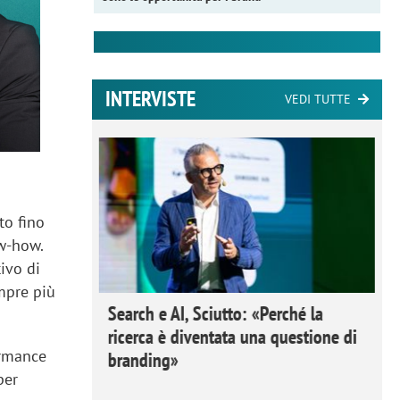
INTERVISTE
VEDI TUTTE
to fino
ow-how.
ivo di
mpre più
 Ipsos
Search e AI, Sciutto: «Perché la
rivere i
ricerca è diventata una questione di
ormance
nderli e
branding»
per