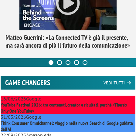
Matteo Guerrini: «La Connected TV è già il presente,
ma sarà ancora di più il futuro della comunicazione»
GAME CHANGERS
VEDI TUTTI
16/06/2026
Google
YouTube Festival 2026: tra contenuti, creator e risultati, perché «There’s
Only One YouTube»
31/03/2026
Google
Think Consumer Omnichannel: viaggio nella nuova Search di Google guidata
dall'AI
22/09/2025
Amazon Ads