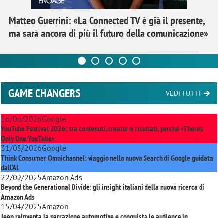
Matteo Guerrini: «La Connected TV è già il presente,
ma sarà ancora di più il futuro della comunicazione»
GAME CHANGERS
VEDI TUTTI
16/06/2026
Google
YouTube Festival 2026: tra contenuti, creator e risultati, perché «There’s
Only One YouTube»
31/03/2026
Google
Think Consumer Omnichannel: viaggio nella nuova Search di Google guidata
dall'AI
22/09/2025
Amazon Ads
Beyond the Generational Divide: gli insight italiani della nuova ricerca di
Amazon Ads
15/04/2025
Amazon
Jeep reinventa la narrazione automotive e conquista le audience in