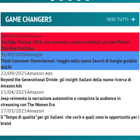
GAME CHANGERS
VEDI TUTTI
16/06/2026
Google
YouTube Festival 2026: tra contenuti, creator e risultati, perché «There’s
Only One YouTube»
31/03/2026
Google
Think Consumer Omnichannel: viaggio nella nuova Search di Google guidata
dall'AI
22/09/2025
Amazon Ads
Beyond the Generational Divide: gli insight italiani della nuova ricerca di
Amazon Ads
15/04/2025
Amazon
Jeep reinventa la narrazione automotive e conquista le audience in
streaming con
The Women Era
27/03/2025
Amazon
Il “Tempo di qualità” per gli italiani: che cos’è e quali sono le opportunità per i
brand