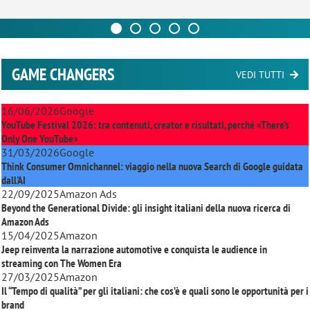
GAME CHANGERS
VEDI TUTTI
16/06/2026
Google
YouTube Festival 2026: tra contenuti, creator e risultati, perché «There’s
Only One YouTube»
31/03/2026
Google
Think Consumer Omnichannel: viaggio nella nuova Search di Google guidata
dall'AI
22/09/2025
Amazon Ads
Beyond the Generational Divide: gli insight italiani della nuova ricerca di
Amazon Ads
15/04/2025
Amazon
Jeep reinventa la narrazione automotive e conquista le audience in
streaming con
The Women Era
27/03/2025
Amazon
Il “Tempo di qualità” per gli italiani: che cos’è e quali sono le opportunità per i
brand