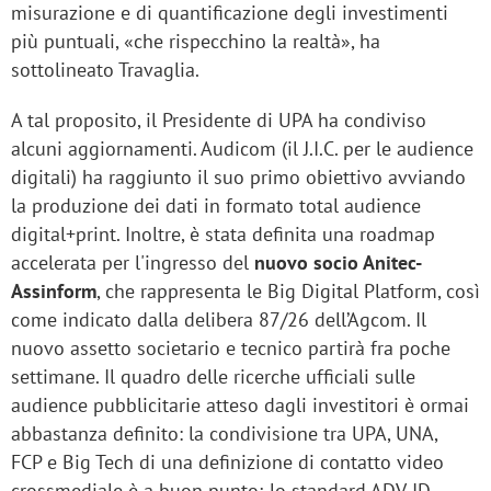
misurazione e di quantificazione degli investimenti
più puntuali, «che rispecchino la realtà», ha
sottolineato Travaglia.
A tal proposito, il Presidente di UPA ha condiviso
alcuni aggiornamenti. Audicom (il J.I.C. per le audience
digitali) ha raggiunto il suo primo obiettivo avviando
la produzione dei dati in formato total audience
digital+print. Inoltre, è stata definita una roadmap
accelerata per l'ingresso del
nuovo socio Anitec-
Assinform
, che rappresenta le Big Digital Platform, così
come indicato dalla delibera 87/26 dell’Agcom. Il
nuovo assetto societario e tecnico partirà fra poche
settimane. Il quadro delle ricerche ufficiali sulle
audience pubblicitarie atteso dagli investitori è ormai
abbastanza definito: la condivisione tra UPA, UNA,
FCP e Big Tech di una definizione di contatto video
crossmediale è a buon punto; lo standard ADV-ID