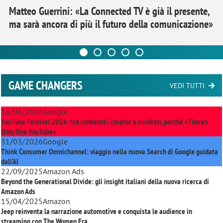
Matteo Guerrini: «La Connected TV è già il presente,
ma sarà ancora di più il futuro della comunicazione»
GAME CHANGERS
VEDI TUTTI
16/06/2026
Google
YouTube Festival 2026: tra contenuti, creator e risultati, perché «There’s
Only One YouTube»
31/03/2026
Google
Think Consumer Omnichannel: viaggio nella nuova Search di Google guidata
dall'AI
22/09/2025
Amazon Ads
Beyond the Generational Divide: gli insight italiani della nuova ricerca di
Amazon Ads
15/04/2025
Amazon
Jeep reinventa la narrazione automotive e conquista le audience in
streaming con
The Women Era