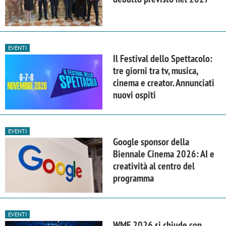
EVENTI
Il Festival dello Spettacolo:
tre giorni tra tv, musica,
cinema e creator. Annunciati
nuovi ospiti
EVENTI
Google sponsor della
Biennale Cinema 2026: AI e
creatività al centro del
programma
EVENTI
WMF 2026 si chiude con