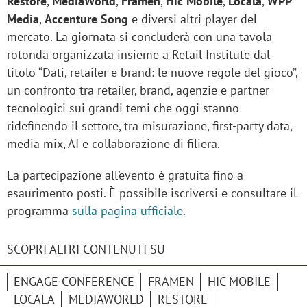
Restore
,
MediaWorld
,
Framen
,
Hic Mobile
,
Locala
,
WPP
Media
,
Accenture Song
e diversi altri player del
mercato. La giornata si concluderà con una tavola
rotonda organizzata insieme a Retail Institute dal
titolo “Dati, retailer e brand: le nuove regole del gioco”,
un confronto tra retailer, brand, agenzie e partner
tecnologici sui grandi temi che oggi stanno
ridefinendo il settore, tra misurazione, first-party data,
media mix, AI e collaborazione di filiera.
La partecipazione all’evento è gratuita fino a
esaurimento posti. È possibile iscriversi e consultare il
programma
sulla pagina ufficiale
.
SCOPRI ALTRI CONTENUTI SU
ENGAGE CONFERENCE
FRAMEN
HIC MOBILE
LOCALA
MEDIAWORLD
RESTORE