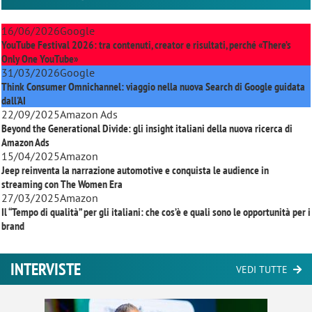
16/06/2026
Google
YouTube Festival 2026: tra contenuti, creator e risultati, perché «There’s
Only One YouTube»
31/03/2026
Google
Think Consumer Omnichannel: viaggio nella nuova Search di Google guidata
dall'AI
22/09/2025
Amazon Ads
Beyond the Generational Divide: gli insight italiani della nuova ricerca di
Amazon Ads
15/04/2025
Amazon
Jeep reinventa la narrazione automotive e conquista le audience in
streaming con
The Women Era
27/03/2025
Amazon
Il “Tempo di qualità” per gli italiani: che cos’è e quali sono le opportunità per i
brand
INTERVISTE
VEDI TUTTE