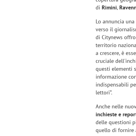
di
Rimini
,
Raven
Lo annuncia una 
verso il giornali
di Citynews offr
territorio nazion
a crescere, è ess
cruciale dell'inc
questi elementi 
informazione con
indispensabili pe
lettori”.
Anche nelle nuov
inchieste e repor
delle questioni p
quello di fornire