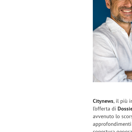
Manassero, Samsung Ads: «Con Total
Perez, Sam
View la reach della CTV diventa
mercato st
finalmente misurabile»
crescere»
Citynews
, il più
l’offerta di
Dossi
avvenuto lo scor
approfondimenti e
copertura geograf