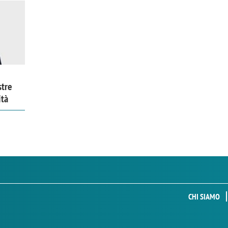
stre
ità
CHI SIAMO