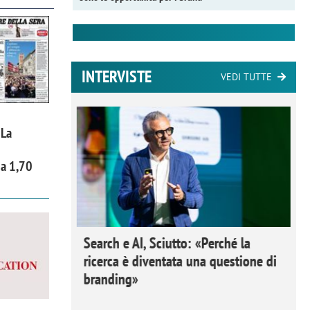
INTERVISTE
VEDI TUTTE
 La
 a 1,70
 Ipsos
Search e AI, Sciutto: «Perché la
rivere i
ricerca è diventata una questione di
nderli e
branding»