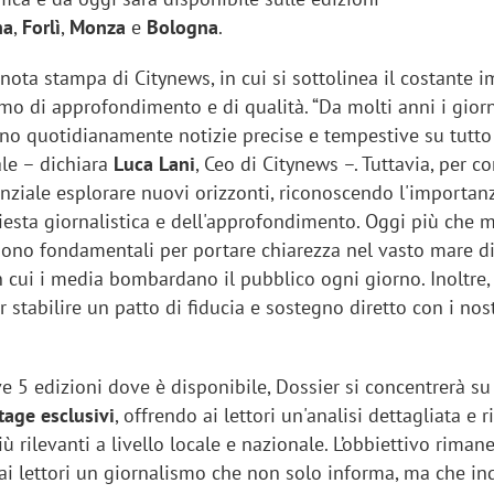
na
,
Forlì
,
Monza
e
Bologna
.
nota stampa di Citynews, in cui si sottolinea il costante
smo di approfondimento e di qualità. “Da molti anni i giorn
ono quotidianamente notizie precise e tempestive su tutto 
ale – dichiara
Luca Lani
, Ceo di Citynews –. Tuttavia, per c
enziale esplorare nuovi orizzonti, riconoscendo l'importan
hiesta giornalistica e dell'approfondimento. Oggi più che m
sono fondamentali per portare chiarezza nel vasto mare d
 cui i media bombardano il pubblico ogni giorno. Inoltre,
r stabilire un patto di fiducia e sostegno diretto con i nost
e 5 edizioni dove è disponibile, Dossier si concentrerà su
tage esclusivi
, offrendo ai lettori un'analisi dettagliata e 
iù rilevanti a livello locale e nazionale. L’obbiettivo rima
 ai lettori un giornalismo che non solo informa, ma che in