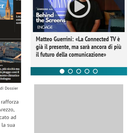
ome la
Matteo Guerrini: «La Connected TV è
nare lo
già il presente, ma sarà ancora di più
il futuro della comunicazione»
 di Dossier
 rafforza
Arezzo,
icato ad
 la sua