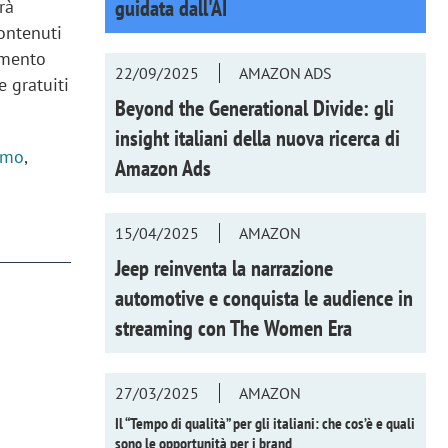
guidata dall'AI
rà
contenuti
amento
22/09/2025
AMAZON ADS
e gratuiti
Beyond the Generational Divide: gli
insight italiani della nuova ricerca di
rmo
,
Amazon Ads
15/04/2025
AMAZON
Jeep reinventa la narrazione
automotive e conquista le audience in
streaming con
The Women Era
27/03/2025
AMAZON
Il “Tempo di qualità” per gli italiani: che cos’è e quali
sono le opportunità per i brand