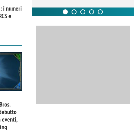
: i numeri
 RCS e
Bros.
 debutto
 eventi,
ing