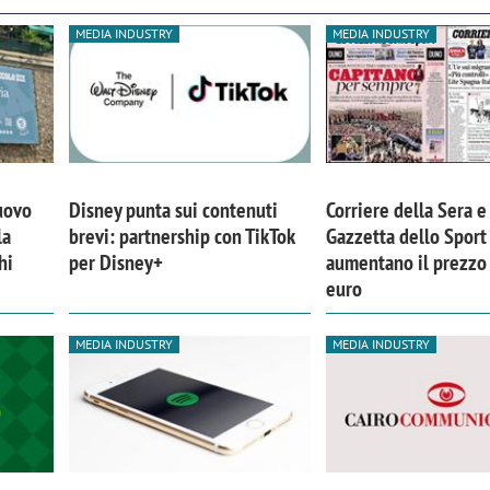
MEDIA INDUSTRY
MEDIA INDUSTRY
nuovo
Disney punta sui contenuti
Corriere della Sera e
la
brevi: partnership con TikTok
Gazzetta dello Sport
hi
per Disney+
aumentano il prezzo
euro
MEDIA INDUSTRY
MEDIA INDUSTRY
iora di Deloitte Digital:
Ricerche di mercato. Neri,
ità resta centrale, l’AI deve
Doxa: «Non basta più desc
e il talento»
fenomeni: bisogna compre
tradurli in azioni»