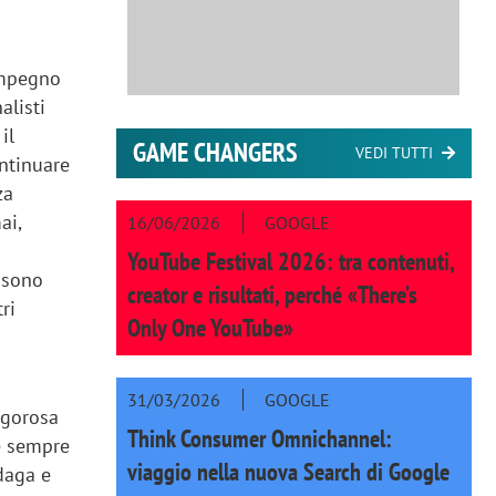
 impegno
alisti
il
GAME CHANGERS
VEDI TUTTI
ontinuare
za
ai,
16/06/2026
GOOGLE
i
YouTube Festival 2026: tra contenuti,
 sono
creator e risultati, perché «There’s
ri
Only One YouTube»
31/03/2026
GOOGLE
rigorosa
Think Consumer Omnichannel:
ne sempre
viaggio nella nuova Search di Google
daga e