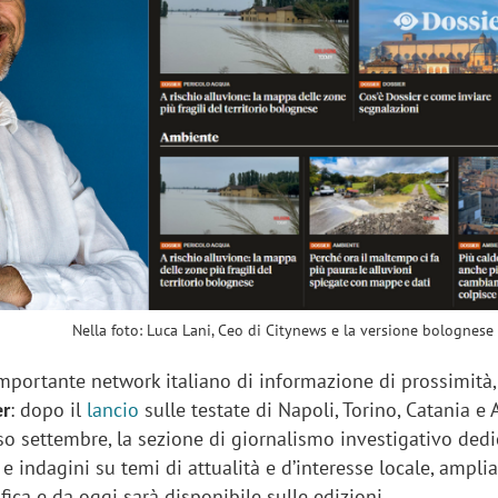
sung Ads: «L'Italia è un
Networking agli eventi: c
rategico e continuerà a
startup Kicè punta a elimi
"spreco di relazioni"
Nella foto: Luca Lani, Ceo di Citynews e la versione bolognese
 importante network italiano di informazione di prossimità,
er
: dopo il
lancio
sulle testate di Napoli, Torino, Catania e 
so settembre, la sezione di giornalismo investigativo ded
 indagini su temi di attualità e d’interesse locale, amplia
ica e da oggi sarà disponibile sulle edizioni