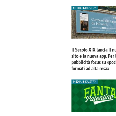
MEDIA INDUSTRY
Il Secolo XIX lancia il 
sito e la nuova app. Per 
pubblicità focus su «poc
formati ad alta resa»
MEDIA INDUSTRY
Scazz, quando un'agenzia di
Emanuele V
comunicazione crea un brand food:
«La creativ
«Marketing e prodotto devono
amplificar
crescere insieme»