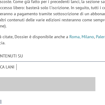
ascoste. Come già fatto per i precedenti lanci, la sezione sa
cesso libero: basterà solo l'iscrizione. In seguito, tutti i 
teranno a pagamento tramite sottoscrizione di un abbon
 altri contenuti delle varie edizioni resteranno come sempr
one).
già citate, Dossier è disponibile anche a
Roma, Milano
,
Pale
cia.
ONTENUTI SU
CA LANI
I