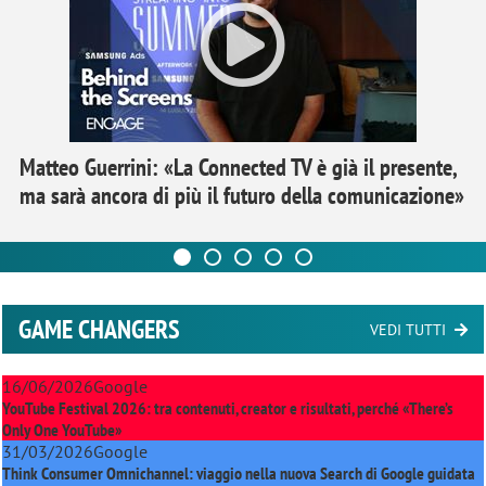
Matteo Guerrini: «La Connected TV è già il presente,
ma sarà ancora di più il futuro della comunicazione»
GAME CHANGERS
VEDI TUTTI
16/06/2026
Google
YouTube Festival 2026: tra contenuti, creator e risultati, perché «There’s
Only One YouTube»
31/03/2026
Google
Think Consumer Omnichannel: viaggio nella nuova Search di Google guidata