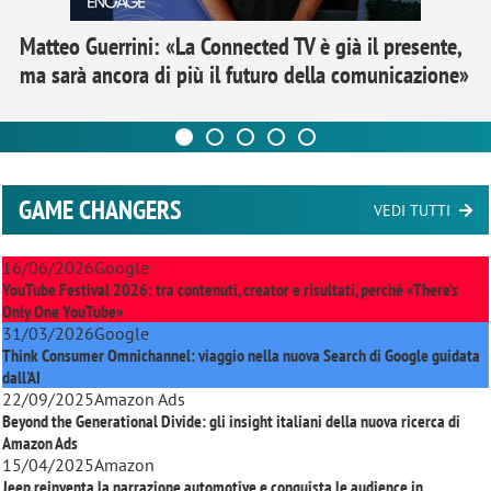
Matteo Guerrini: «La Connected TV è già il presente,
ma sarà ancora di più il futuro della comunicazione»
GAME CHANGERS
VEDI TUTTI
16/06/2026
Google
YouTube Festival 2026: tra contenuti, creator e risultati, perché «There’s
Only One YouTube»
31/03/2026
Google
Think Consumer Omnichannel: viaggio nella nuova Search di Google guidata
dall'AI
22/09/2025
Amazon Ads
Beyond the Generational Divide: gli insight italiani della nuova ricerca di
Amazon Ads
15/04/2025
Amazon
Jeep reinventa la narrazione automotive e conquista le audience in