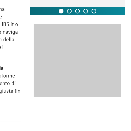
 ma
e
 IBS.it o
he naviga
o della
ei
ia
taforme
mento di
giuste fin