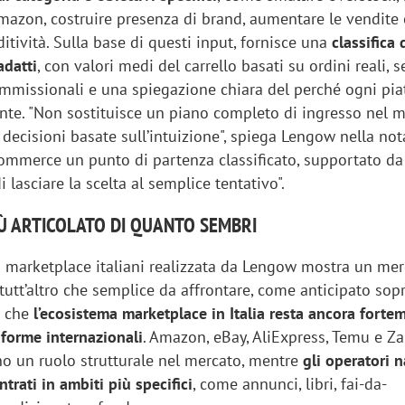
azon, costruire presenza di brand, aumentare le vendite
ditività. Sulla base di questi input, fornisce una
classifica 
adatti
, con valori medi del carrello basati su ordini reali, s
ommissionali e una spiegazione chiara del perché ogni pi
ante. "Non sostituisce un piano completo di ingresso nel m
 decisioni basate sull’intuizione", spiega Lengow nella no
commerce un punto di partenza classificato, supportato da
i lasciare la scelta al semplice tentativo".
Ù ARTICOLATO DI QUANTO SEMBRI
ei marketplace italiani realizzata da Lengow mostra un me
tutt’altro che semplice da affrontare, come anticipato sopr
è che
l’ecosistema marketplace in Italia resta ancora forte
aforme internazionali
. Amazon, eBay, AliExpress, Temu e Za
o un ruolo strutturale nel mercato, mentre
gli operatori n
trati in ambiti più specifici
, come annunci, libri, fai-da-