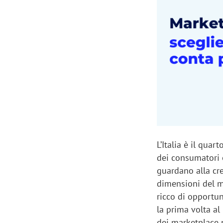
Manassero, Samsung Ads: «Con Total
Perez, Sam
View la reach della CTV diventa
mercato st
finalmente misurabile»
crescere»
L’Italia è il qu
dei consumatori e
guardano alla cre
dimensioni del m
ricco di opportu
la prima volta a
dei marketplace n