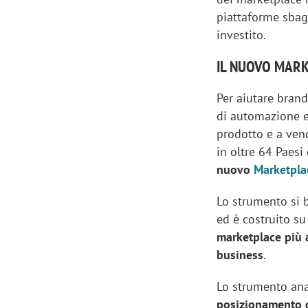
piattaforme sbagl
investito.
IL NUOVO MAR
Per aiutare brand
di automazione e
prodotto e a vend
in oltre 64 Paesi
nuovo
Marketpla
Lo strumento si b
ed è costruito su 
marketplace più a
business
.
Lo strumento an
posizionamento di