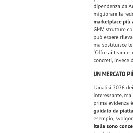
dipendenza da Am
migliorare la red
marketplace più 
GMV, strutture c
può essere rilev
ma sostituisce le
"Offre ai team e
concreti, invece d
UN MERCATO PI
L’analisi 2026 d
interessante, ma 
prima evidenza 
guidato da piatt
esempio, svolgon
Italia sono concen