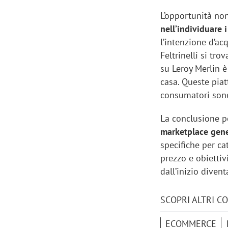
L’opportunità no
nell’individuare i
l’intenzione d’ac
Feltrinelli si tr
su Leroy Merlin è
casa. Queste piat
consumatori sono
La conclusione pe
marketplace gene
specifiche per ca
prezzo e obiettiv
dall’inizio diven
SCOPRI ALTRI C
ECOMMERCE