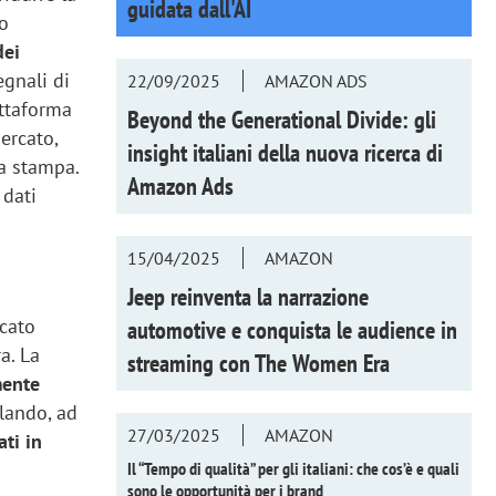
guidata dall'AI
 o
dei
egnali di
22/09/2025
AMAZON ADS
attaforma
Beyond the Generational Divide: gli
ercato,
insight italiani della nuova ricerca di
ta stampa.
Amazon Ads
 dati
15/04/2025
AMAZON
Jeep reinventa la narrazione
rcato
automotive e conquista le audience in
a. La
streaming con
The Women Era
mente
lando, ad
27/03/2025
AMAZON
ati in
Il “Tempo di qualità” per gli italiani: che cos’è e quali
sono le opportunità per i brand