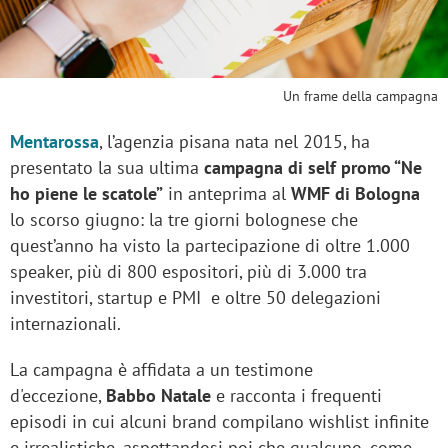
Un frame della campagna
Mentarossa
, l’agenzia pisana nata nel 2015, ha
presentato la sua ultima
campagna di self promo “Ne
ho piene le scatole”
in anteprima al
WMF di Bologna
lo scorso giugno: la tre giorni bolognese che
quest’anno ha visto la partecipazione di oltre 1.000
speaker, più di 800 espositori, più di 3.000 tra
investitori, startup e PMI e oltre 50 delegazioni
internazionali.
La campagna è affidata a un testimone
d'eccezione,
Babbo Natale
e racconta i frequenti
episodi in cui alcuni brand compilano wishlist infinite
e irrealistiche, aspettandosi poi che qualcuno, come