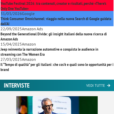
YouTube Festival 2026: tra contenuti, creator e risultati, perché «There’s
Only One YouTube»
31/03/2026
Google
Think Consumer Omnichannel: viaggio nella nuova Search di Google guidata
dall'AI
22/09/2025
Amazon Ads
Beyond the Generational Divide: gli insight italiani della nuova ricerca di
Amazon Ads
15/04/2025
Amazon
Jeep reinventa la narrazione automotive e conquista le audience in
streaming con
The Women Era
27/03/2025
Amazon
Il “Tempo di qualità” per gli italiani: che cos’è e quali sono le opportunità per i
brand
INTERVISTE
VEDI TUTTE