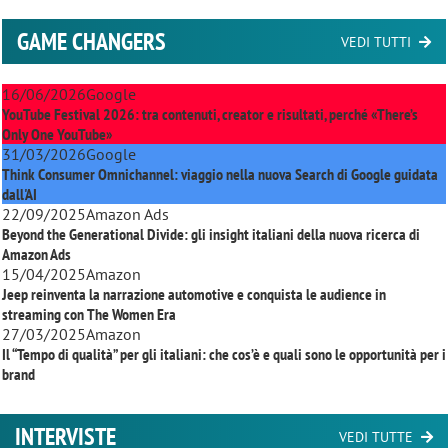
GAME CHANGERS
VEDI TUTTI
16/06/2026
Google
YouTube Festival 2026: tra contenuti, creator e risultati, perché «There’s
Only One YouTube»
31/03/2026
Google
Think Consumer Omnichannel: viaggio nella nuova Search di Google guidata
dall'AI
22/09/2025
Amazon Ads
Beyond the Generational Divide: gli insight italiani della nuova ricerca di
Amazon Ads
15/04/2025
Amazon
Jeep reinventa la narrazione automotive e conquista le audience in
streaming con
The Women Era
27/03/2025
Amazon
Il “Tempo di qualità” per gli italiani: che cos’è e quali sono le opportunità per i
brand
INTERVISTE
VEDI TUTTE