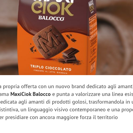
sung Ads: «L'Italia è un
Networking agli eventi: c
rategico e continuerà a
startup Kicè punta a elimi
"spreco di relazioni"
a propria offerta con un nuovo brand dedicato agli amant
hiama
MaxiCiok Balocco
e punta a valorizzare una linea esi
dedicata agli amanti di prodotti golosi, trasformandola in
distintiva, un linguaggio visivo contemporaneo e una prop
er presidiare con ancora maggiore forza il territorio