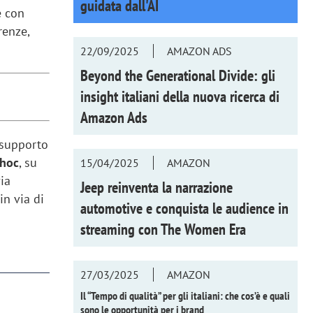
guidata dall'AI
e con
renze,
22/09/2025
AMAZON ADS
Beyond the Generational Divide: gli
insight italiani della nuova ricerca di
Amazon Ads
 supporto
 hoc
, su
15/04/2025
AMAZON
via
Jeep reinventa la narrazione
in via di
automotive e conquista le audience in
streaming con
The Women Era
27/03/2025
AMAZON
Il “Tempo di qualità” per gli italiani: che cos’è e quali
sono le opportunità per i brand