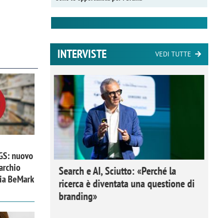
INTERVISTE
VEDI TUTTE
 GS: nuovo
archio
 Ipsos
Search e AI, Sciutto: «Perché la
zia BeMark
rivere i
ricerca è diventata una questione di
nderli e
branding»