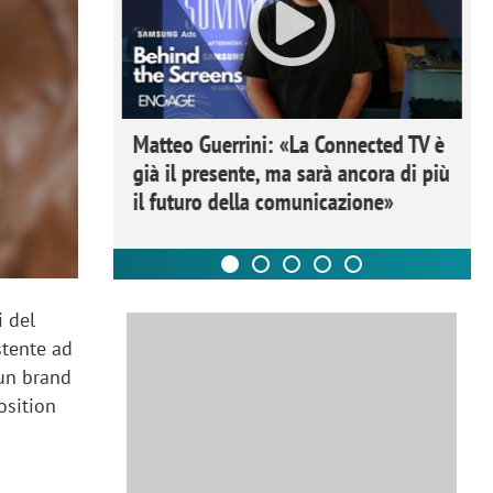
ome la
Matteo Guerrini: «La Connected TV è
nare lo
già il presente, ma sarà ancora di più
il futuro della comunicazione»
i del
stente ad
 un brand
osition