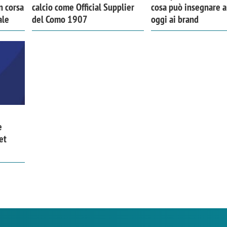
n corsa
calcio come Official Supplier
cosa può insegnare 
ale
del Como 1907
oggi ai brand
e
et