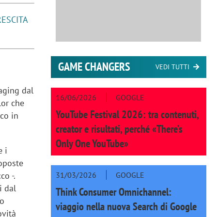
RESCITA
GAME CHANGERS
VEDI TUTTI
aging dal
16/06/2026
GOOGLE
lor che
YouTube Festival 2026: tra contenuti,
co in
creator e risultati, perché «There’s
Only One YouTube»
 i
roposte
31/03/2026
GOOGLE
co -.
i dal
Think Consumer Omnichannel:
uo
viaggio nella nuova Search di Google
ovità