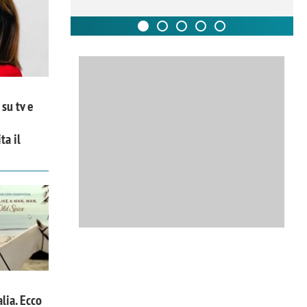
su tv e
ta il
alia. Ecco