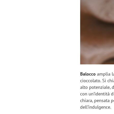
Manassero, Samsung Ads: «Con Total
Perez, Sam
View la reach della CTV diventa
mercato st
finalmente misurabile»
crescere»
Balocco
amplia l
cioccolato. Si c
alto potenziale, 
con un’identità 
chiara, pensata p
dell’indulgence.