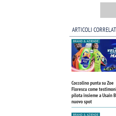
ARTICOLI CORRELAT
BRAND & AZIENDE
Coccolino punta su Zoe
Florescu come testimoni
Scazz, quando un'agenzia di
Emanuele V
pilota insieme a Usain B
comunicazione crea un brand food:
«La creativ
nuovo spot
«Marketing e prodotto devono
amplificar
crescere insieme»
BRAND & AZIENDE