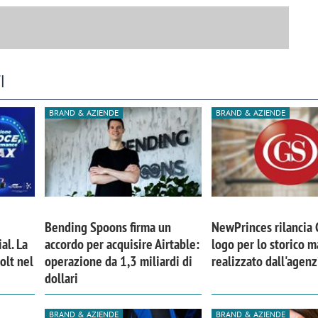
I
BRAND & AZIENDE
BRAND & AZIENDE
Bending Spoons firma un
NewPrinces rilancia
al. La
accordo per acquisire Airtable:
logo per lo storico m
iora di Deloitte Digital:
Ricerche di mercato. Neri,
olt nel
operazione da 1,3 miliardi di
realizzato dall'agen
ità resta centrale, l’AI deve
Doxa: «Non basta più desc
dollari
e il talento»
fenomeni: bisogna compre
tradurli in azioni»
BRAND & AZIENDE
BRAND & AZIENDE