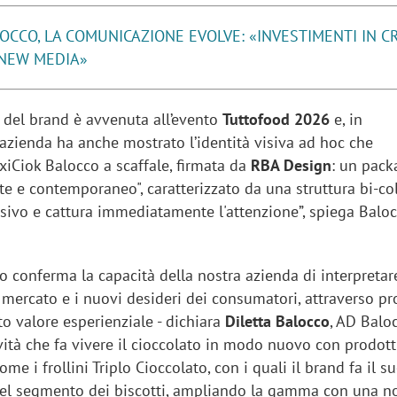
OCCO, LA COMUNICAZIONE EVOLVE: «INVESTIMENTI IN C
I NEW MEDIA»
 del brand è avvenuta all’evento
Tuttofood 2026
e, in
l’azienda ha anche mostrato l’identità visiva ad hoc che
xiCiok Balocco a scaffale, firmata da
RBA Design
: un pack
e e contemporaneo", caratterizzato da una struttura bi-co
isivo e cattura immediatamente l'attenzione”, spiega Baloc
 conferma la capacità della nostra azienda di interpretare
mercato e i nuovi desideri dei consumatori, attraverso p
lto valore esperienziale - dichiara
Diletta Balocco
, AD Baloc
ità che fa vivere il cioccolato in modo nuovo con prodott
ome i frollini Triplo Cioccolato, con i quali il brand fa il s
el segmento dei biscotti, ampliando la gamma con una n