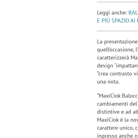
Leggi anche:
BAL
E PIÙ SPAZIO A
La presentazione
quell’occasione, 
caratterizzerà Ma
design "impattant
“crea contrasto v
una nota.
“MaxiCiok Balocco
cambiamenti del 
distintive e ad a
MaxiCiok è la nov
carattere unico, c
ingresso anche n